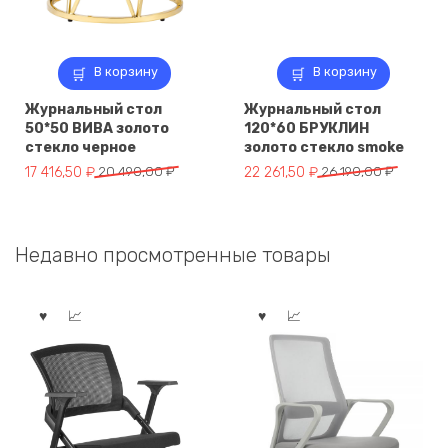
В корзину
В корзину
Журнальный стол
Журнальный стол
50*50 ВИВА золото
120*60 БРУКЛИН
стекло черное
золото стекло smoke
Первоначальная
Текущая
Первоначальная
Текущая
17 416,50
₽
20 490,00
₽
22 261,50
₽
26 190,00
₽
цена
цена:
цена
цена:
составляла
17
составляла
22
20
416,50 ₽.
26
261,50 ₽.
Недавно просмотренные товары
490,00 ₽.
190,00 ₽.