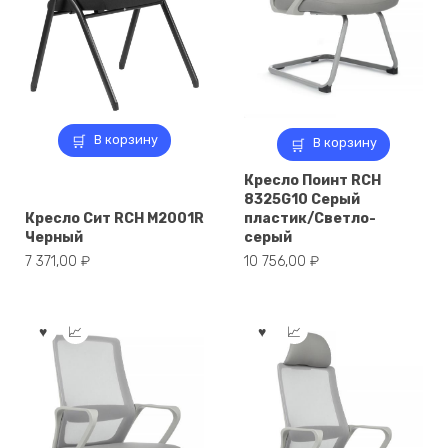
В корзину
В корзину
Кресло Поинт RCH
8325G10 Серый
Кресло Сит RCH M2001R
пластик/Светло-
Черный
серый
7 371,00
₽
10 756,00
₽