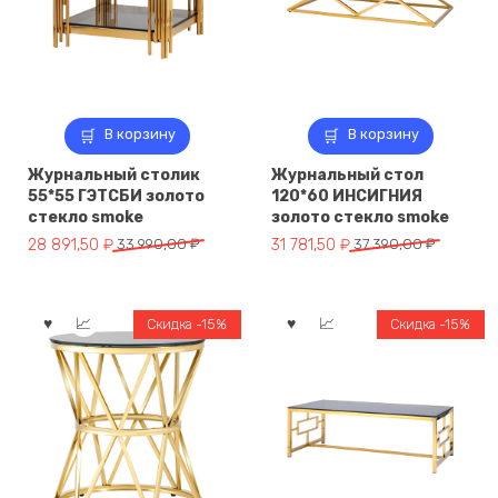
В корзину
В корзину
Журнальный столик
Журнальный стол
55*55 ГЭТСБИ золото
120*60 ИНСИГНИЯ
стекло smoke
золото стекло smoke
Первоначальная
Текущая
Первоначальная
Текущая
28 891,50
₽
33 990,00
₽
31 781,50
₽
37 390,00
₽
цена
цена:
цена
цена:
составляла
28
составляла
31
33
891,50 ₽.
37
781,50 ₽.
Скидка -15%
Скидка -15%
990,00 ₽.
390,00 ₽.