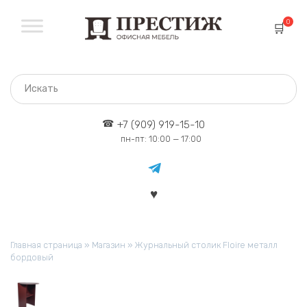
Перейти
к
0
содержанию
+7 (909) 919-15-10
пн-пт: 10:00 — 17:00
Главная страница
»
Магазин
»
Журнальный столик Floire металл
бордовый