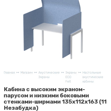
Главная
Магазин
Акустические
Экраны
Настольные
Экраны
ECO
акустические
Felt
кабины
Кабина с высоким экраном-
парусом и низкими боковыми
стенками-ширмами 135х112х163 (11
Незабудка)