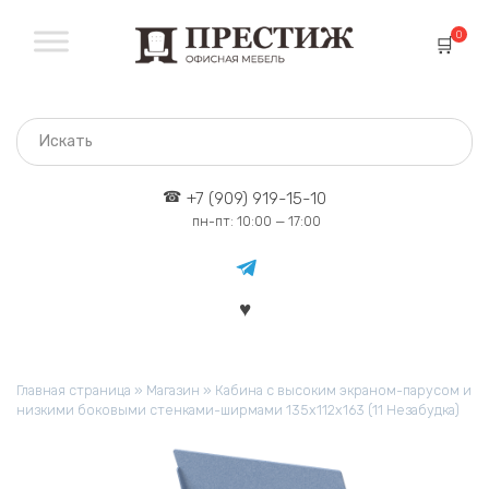
Перейти
к
0
содержанию
+7 (909) 919-15-10
пн-пт: 10:00 — 17:00
Главная страница
»
Магазин
»
Кабина с высоким экраном-парусом и
низкими боковыми стенками-ширмами 135х112х163 (11 Незабудка)