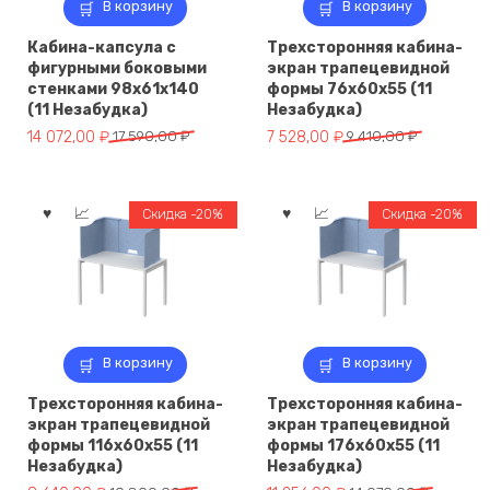
В корзину
В корзину
Кабина-капсула с
Трехсторонняя кабина-
фигурными боковыми
экран трапецевидной
стенками 98х61х140
формы 76х60х55 (11
(11 Незабудка)
Незабудка)
Первоначальная
Текущая
Первоначальная
Текущая
14 072,00
₽
17 590,00
₽
7 528,00
₽
9 410,00
₽
цена
цена:
цена
цена:
составляла
14
составляла
7
17
072,00 ₽.
9
528,00 ₽.
Скидка -20%
Скидка -20%
590,00 ₽.
410,00 ₽.
В корзину
В корзину
Трехсторонняя кабина-
Трехсторонняя кабина-
экран трапецевидной
экран трапецевидной
формы 116х60х55 (11
формы 176х60х55 (11
Незабудка)
Незабудка)