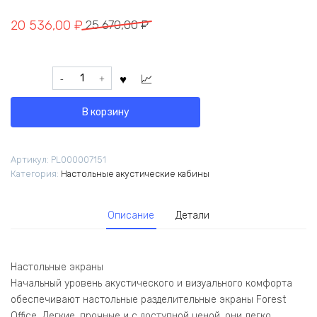
Первоначальная
Текущая
20 536,00
₽
25 670,00
₽
цена
цена:
составляла
20
Количество
25
536,00 ₽.
товара
670,00 ₽.
Кабина
В корзину
с
высоким
экраном-
Артикул:
PL000007151
парусом
Категория:
Настольные акустические кабины
и
низкими
боковыми
Описание
Детали
стенками-
ширмами
135х112х163
(11
Настольные экраны
Незабудка)
Начальный уровень акустического и визуального комфорта
обеспечивают настольные разделительные экраны Forest
Office. Легкие, прочные и с доступной ценой, они легко