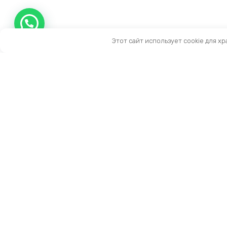
Этот сайт использует cookie для х
Контакты
Тел:
+7 (909) 919-15-10
Email:
info@prestige-life.ru
пн-пт: 10:00 — 17:00