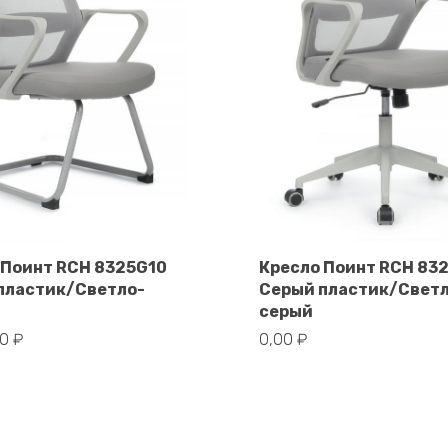
 Поинт RCH 8325G10
Кресло Поинт RCH 83
пластик/Светло-
Серый пластик/Свет
В корзину
В корзину
серый
00
₽
0,00
₽