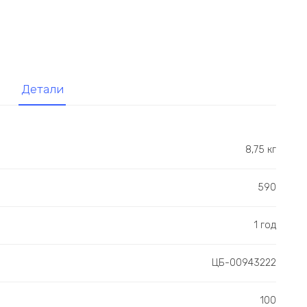
Детали
8,75 кг
590
1 год
ЦБ-00943222
100