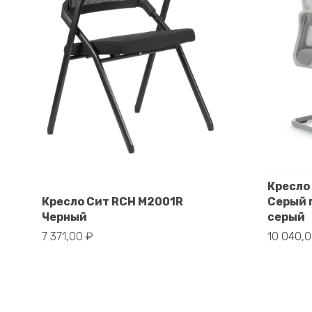
Кресло
В корзину
Кресло Сит RCH M2001R
Серый 
Черный
серый
7 371,00
₽
10 040,