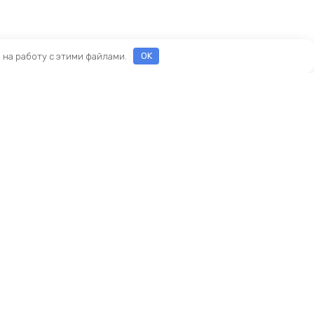
е на работу с этими файлами.
OK
Реквизиты
ООО «ПРЕСТИЖ»
ИНН 7116160253
ОГРН 1207100010468
ны
и