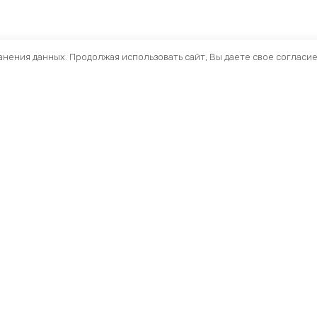
ранения данных. Продолжая использовать сайт, Вы даете свое согласи
Помощь
Разделы
О компании
Кресла и стулья
Доставка
Столы
Обзоры
Тумбы
Публичная оферта
Шкафы
Вопросы и ответы
Стеллажи ЛДСП
Профиль
Ресепшн
Мои заказы
Акустические Экра
Складские стеллаж