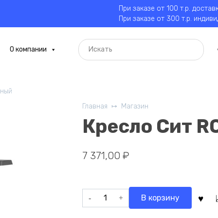
При заказе от 100 т.р. достав
При заказе от 300 т.р. индив
О компании
рный
Главная
Магазин
Кресло Сит R
7 371,00
₽
Количество
В корзину
товара
Кресло