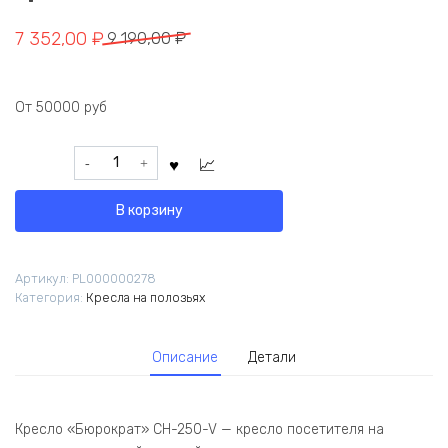
Первоначальная
Текущая
7 352,00
₽
9 190,00
₽
цена
цена:
составляла
7
От 50000 руб
9
352,00 ₽.
190,00 ₽.
Количество
товара
Кресло
В корзину
Бюрократ
CH-
250-
Артикул:
PL000000278
V
Категория:
Кресла на полозьях
черный
эко.кожа
полозья
Описание
Детали
металл
хром
Кресло «Бюрократ» CH-250-V — кресло посетителя на