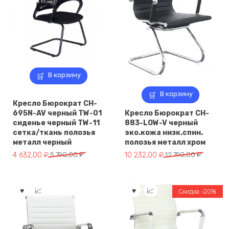
В корзину
В корзину
Кресло Бюрократ CH-
695N-AV черный TW-01
Кресло Бюрократ CH-
сиденье черный TW-11
883-LOW-V черный
сетка/ткань полозья
эко.кожа низк.спин.
металл черный
полозья металл хром
Первоначальная
Текущая
Первоначальная
Текущая
4 632,00
₽
5 790,00
₽
10 232,00
₽
12 790,00
₽
цена
цена:
цена
цена:
составляла
4
составляла
10
5
632,00 ₽.
12
232,00 ₽.
Скидка -20%
790,00 ₽.
790,00 ₽.