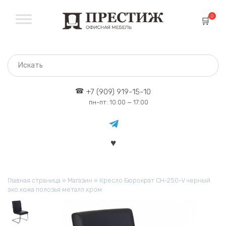
Перейти
к
0
содержанию
+7 (909) 919-15-10
пн-пт: 10:00 — 17:00
Главная страница
»
Магазин
»
Кресло Бюрократ CH-250-V черный
эко.кожа полозья металл хром