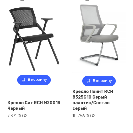
В корзину
В корзину
Кресло Поинт RCH
8325G10 Серый
Кресло Сит RCH M2001R
пластик/Светло-
Черный
серый
7 371,00
₽
10 756,00
₽