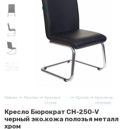
Главная
Магазин
Кресла и
Кресла
Кресла на
стулья
полозьях
Кресло Бюрократ CH-250-V
черный эко.кожа полозья металл
хром