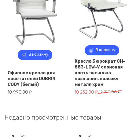
В корзину
В корзину
Кресло Бюрократ CH-
883-LOW-V слоновая
Офисное кресло для
кость эко.кожа
посетителей DOBRIN
низк.спин. полозья
CODY (белый)
металл хром
Первоначальная
Текущая
10 990,00
₽
10 232,00
₽
12 790,00
₽
цена
цена:
составляла
10
12
232,00 ₽.
Недавно просмотренные товары
790,00 ₽.