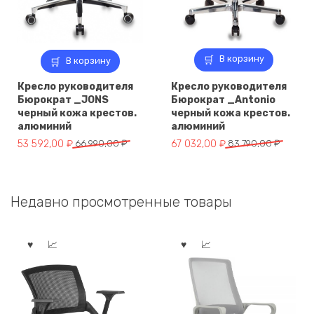
В корзину
В корзину
Кресло руководителя
Кресло руководителя
Бюрократ _JONS
Бюрократ _Antonio
черный кожа крестов.
черный кожа крестов.
алюминий
алюминий
Первоначальная
Текущая
Первоначальная
Текущая
53 592,00
₽
66 990,00
₽
67 032,00
₽
83 790,00
₽
цена
цена:
цена
цена:
составляла
53
составляла
67
66
592,00 ₽.
83
032,00 ₽.
Недавно просмотренные товары
990,00 ₽.
790,00 ₽.