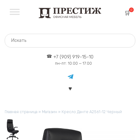
Перейти
к
0
содержанию
+7 (909) 919-15-10
пн-пт: 10:00 — 17:00
Главная страница
»
Магазин
»
Кресло Данте A2561-12 Черный