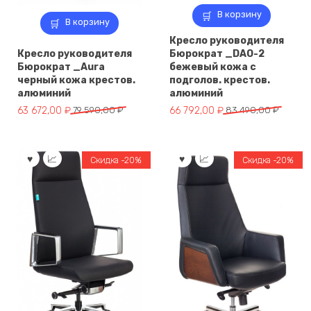
В корзину
В корзину
Кресло руководителя
Кресло руководителя
Бюрократ _DAO-2
Бюрократ _Aura
бежевый кожа с
черный кожа крестов.
подголов. крестов.
алюминий
алюминий
Первоначальная
Текущая
Первоначальная
Текущая
63 672,00
₽
79 590,00
₽
66 792,00
₽
83 490,00
₽
цена
цена:
цена
цена:
составляла
63
составляла
66
79
672,00 ₽.
83
792,00 ₽.
Скидка -20%
Скидка -20%
590,00 ₽.
490,00 ₽.