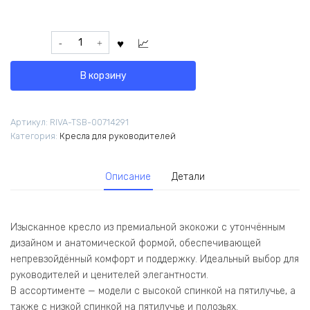
Количество
товара
Кресло
В корзину
Данте
A2561-
12
Артикул:
RIVA-TSB-00714291
Черный
Категория:
Кресла для руководителей
Описание
Детали
Изысканное кресло из премиальной экокожи с утончённым
дизайном и анатомической формой, обеспечивающей
непревзойдённый комфорт и поддержку. Идеальный выбор для
руководителей и ценителей элегантности.
В ассортименте — модели с высокой спинкой на пятилучье, а
также с низкой спинкой на пятилучье и полозьях.