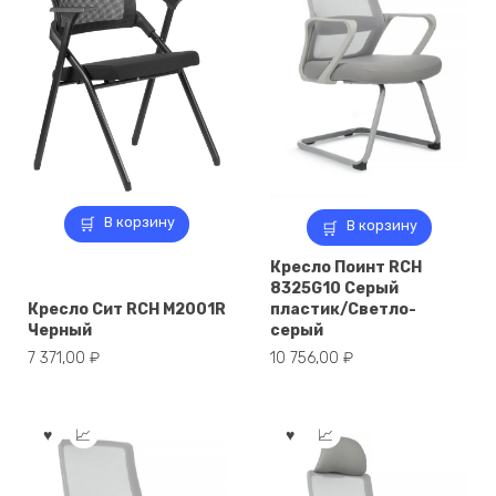
В корзину
В корзину
Кресло Поинт RCH
8325G10 Серый
Кресло Сит RCH M2001R
пластик/Светло-
Черный
серый
7 371,00
₽
10 756,00
₽