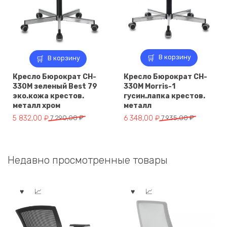
В корзину
В корзину
Кресло Бюрократ CH-
Кресло Бюрократ CH-
330M зеленый Best 79
330M Morris-1
эко.кожа крестов.
гусин.лапка крестов.
металл хром
металл
Первоначальная
Текущая
Первоначальная
Текущая
5 832,00
₽
7 290,00
₽
6 348,00
₽
7 935,00
₽
цена
цена:
цена
цена:
составляла
5
составляла
6
7
832,00 ₽.
7
348,00 ₽.
Недавно просмотренные товары
290,00 ₽.
935,00 ₽.