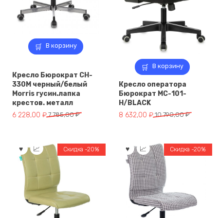
В корзину
В корзину
Кресло Бюрократ CH-
330M черный/белый
Кресло оператора
Morris гусин.лапка
Бюрократ MC-101-
крестов. металл
H/BLACK
Первоначальная
Текущая
Первоначальная
Текущая
6 228,00
₽
7 785,00
₽
8 632,00
₽
10 790,00
₽
цена
цена:
цена
цена:
составляла
6
составляла
8
7
228,00 ₽.
10
632,00 ₽.
Скидка -20%
Скидка -20%
785,00 ₽.
790,00 ₽.