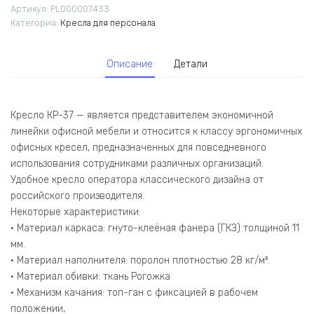
Артикул:
PL000007433
(С)
Категория:
Кресла для персонала
черная
крестовина
пластик
Описание
Детали
Черный
Кресло КР-37 — является представителем экономичной
линейки офисной мебели и относится к классу эргономичных
офисных кресел, предназначенных для повседневного
использования сотрудниками различных организаций.
Удобное кресло оператора классического дизайна от
российского производителя.
Некоторые характеристики:
• Материал каркаса: гнуто-клеёная фанера (ГКЗ) толщиной 11
мм.
• Материал наполнителя: поролон плотностью 28 кг/м³.
• Материал обивки: ткань Рогожка
• Механизм качания: топ-ган с фиксацией в рабочем
положении,