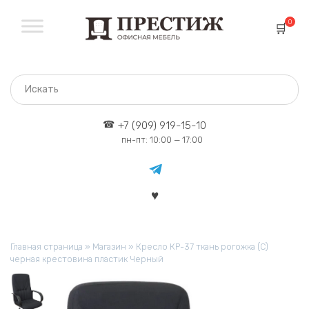
Перейти
к
0
содержанию
+7 (909) 919-15-10
пн-пт: 10:00 — 17:00
Главная страница
»
Магазин
»
Кресло КР-37 ткань рогожка (С)
черная крестовина пластик Черный