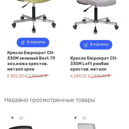
В корзину
В корзину
Кресло Бюрократ CH-
330M зеленый Best 79
Кресло Бюрократ CH-
эко.кожа крестов.
330M Loft ромбик
металл хром
крестов. металл
Первоначальная
Текущая
Первоначальная
Текущая
5 832,00
₽
7 290,00
₽
6 348,00
₽
7 935,00
₽
цена
цена:
цена
цена:
составляла
5
составляла
6
7
832,00 ₽.
7
348,00 ₽.
Недавно просмотренные товары
290,00 ₽.
935,00 ₽.