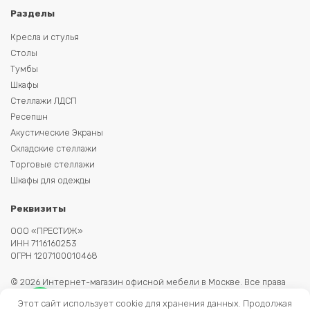
Разделы
Кресла и стулья
Столы
Тумбы
Шкафы
Стеллажи ЛДСП
Ресепшн
Акустические Экраны
Складские стеллажи
Торговые стеллажи
Шкафы для одежды
Реквизиты
ООО «ПРЕСТИЖ»
ИНН 7116160253
ОГРН 1207100010468
© 2026 Интернет-магазин офисной мебели в Москве. Все права
защищены. Копирование информации запрещено. Информация на
Этот сайт использует cookie для хранения данных. Продолжая
сайте не является публичной офертой.