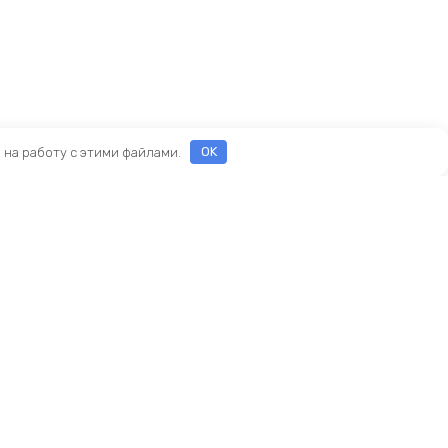
е на работу с этими файлами.
OK
Реквизиты
ООО «ПРЕСТИЖ»
ИНН 7116160253
ОГРН 1207100010468