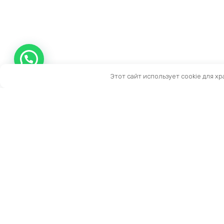
Этот сайт использует cookie для х
Контакты
Тел:
+7 (909) 919-15-10
Email:
info@prestige-life.ru
пн-пт: 10:00 — 17:00