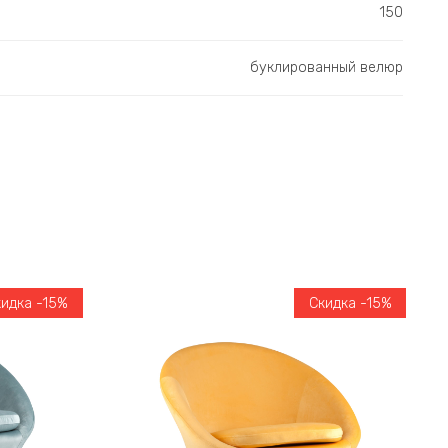
150
буклированный велюр
кидка -15%
Скидка -15%