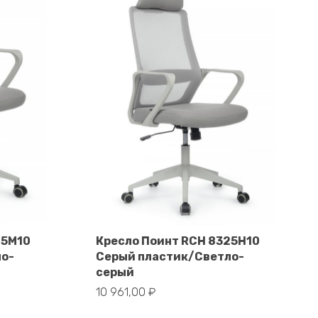
25M10
Кресло Поинт RCH 8325H10
ло-
Серый пластик/Светло-
В корзину
серый
10 961,00
₽