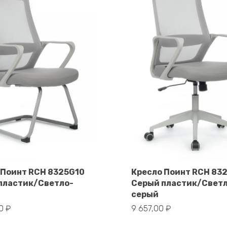
 Поинт RCH 8325G10
Кресло Поинт RCH 83
пластик/Светло-
Серый пластик/Свет
В корзину
В корзину
серый
00
₽
9 657,00
₽