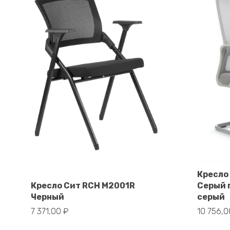
Кресло
В корзину
Кресло Сит RCH M2001R
Серый 
Черный
серый
7 371,00
₽
10 756,