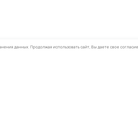
ранения данных. Продолжая использовать сайт, Вы даете свое согласи
Помощь
Разделы
О компании
Кресла и стулья
Доставка
Столы
Обзоры
Тумбы
Публичная оферта
Шкафы
Вопросы и ответы
Стеллажи ЛДСП