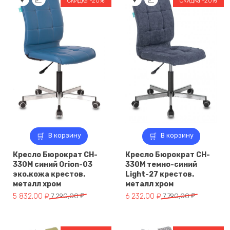
Скидка -20%
Скидка -20%
В корзину
В корзину
Кресло Бюрократ CH-
Кресло Бюрократ CH-
330M синий Orion-03
330M темно-синий
эко.кожа крестов.
Light-27 крестов.
металл хром
металл хром
Первоначальная
Текущая
Первоначальная
Текущая
5 832,00
₽
7 290,00
₽
6 232,00
₽
7 790,00
₽
цена
цена:
цена
цена:
составляла
5
составляла
6
7
832,00 ₽.
7
232,00 ₽.