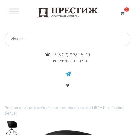
Перейти
к
0
содержанию
+7 (909) 919-15-10
пн-пт: 10:00 — 17:00
Главная страница
»
Магазин
»
Кресло офисное LIBRA NL экокожа
белый