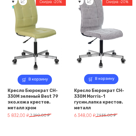
Скидка -20%
Скидка -20%
290,00 ₽.
790,00 ₽.
В корзину
В корзину
Кресло Бюрократ CH-
Кресло Бюрократ CH-
330M зеленый Best 79
330M Morris-1
эко.кожа крестов.
гусин.лапка крестов.
металл хром
металл
Первоначальная
Текущая
Первоначальная
Текущая
5 832,00
₽
7 290,00
₽
6 348,00
₽
7 935,00
₽
цена
цена:
цена
цена:
составляла
5
составляла
6
7
832,00 ₽.
7
348,00 ₽.