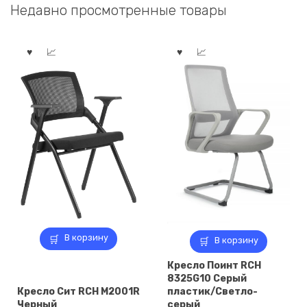
Недавно просмотренные товары
290,00 ₽.
935,00 ₽.
В корзину
В корзину
Кресло Поинт RCH
8325G10 Серый
Кресло Сит RCH M2001R
пластик/Светло-
Черный
серый