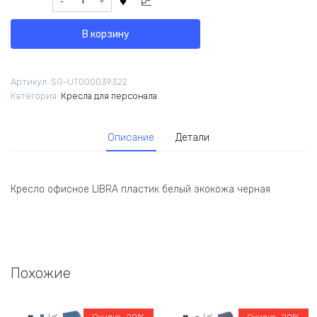
9
491,50 ₽.
товара
990,00 ₽.
Кресло
В корзину
офисное
LIBRA
NL
Артикул:
SG-UT000039322
экокожа
Категория:
Кресла для персонала
белый
Описание
Детали
Кресло офисное LIBRA пластик белый экокожа черная
Похожие