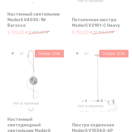
Нет в наличии
Настенный светильник
Moderli V4030-1W
Потолочная люстра
Barocco
Moderli V2181-C Heavy
Первоначальная
Текущая
Первоначальная
Текущая
2 792,00
₽
3 490,00
₽
9 752,00
₽
12 190,00
₽
цена
цена:
цена
цена:
составляла
2
составляла
9
3
792,00 ₽.
12
752,00 ₽.
Скидка -20%
Скидка -20%
490,00 ₽.
190,00 ₽.
Нет в наличии
Нет в наличии
Настенный
светодиодный
Люстра подвесная
светильник Moderli
Moderli V10340-6P