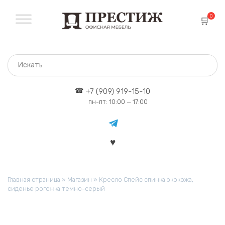
Перейти
к
0
содержанию
+7 (909) 919-15-10
пн-пт: 10:00 — 17:00
Главная страница
»
Магазин
»
Кресло Спейс спинка экокожа,
сиденье рогожка темно-серый