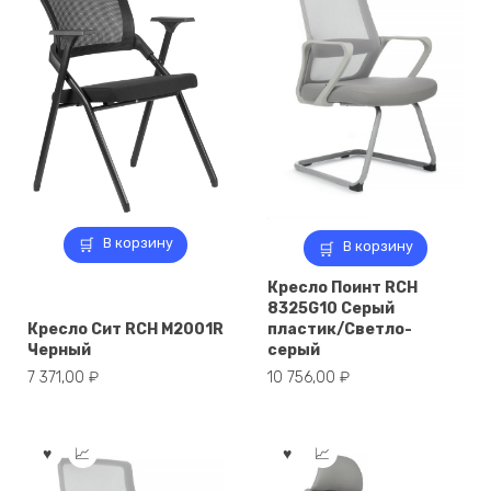
В корзину
В корзину
Кресло Поинт RCH
8325G10 Серый
Кресло Сит RCH M2001R
пластик/Светло-
Черный
серый
7 371,00
₽
10 756,00
₽