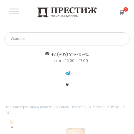
Перейти
к
0
содержанию
+7 (909) 919-15-10
пн-пт: 10:00 — 17:00
Главная страница
»
Магазин
»
Лампа настольная Moderli V11858-1T
Inari