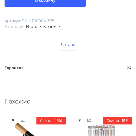
В корзину
настольная
Moderli
V11858-
Артикул:
SG-UT000041875
1T
Категория:
Настольные лампы
Inari
Детали
Гарантия
24
Похожие
Скидка -15%
Скидка -15%