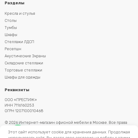
Разделы
Кресла и стулья
Столы
Тумбы
Шкафы
Стеллажи ЛДСП
Ресепшн
Акустические Экраны
Складские стеллажи
Торговые стеллажи
Шкафы для одежды
Реквизиты
ООО «ПРЕСТИЖ»
ИНН 7116160253
ОГРН 1207100010468
© 2026 Интернет-магазин офисной мебели в Москве. Все права
защищены. Копирование информации запрещено. Информация на
Этот сайт использует cookie для хранения данных. Продолжая
сайте не является публичной офертой.
использовать сайт, Вы даете свое согласие на работу с этими