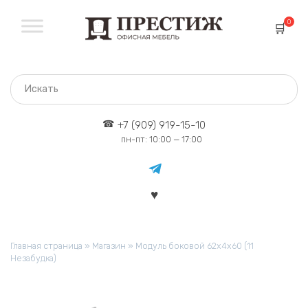
Перейти
к
0
содержанию
+7 (909) 919-15-10
пн-пт: 10:00 — 17:00
Главная страница
»
Магазин
»
Модуль боковой 62х4х60 (11
Незабудка)