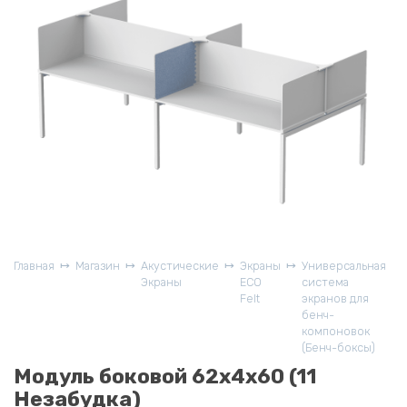
Главная
Магазин
Акустические
Экраны
Универсальная
Экраны
ECO
система
Felt
экранов для
бенч-
компоновок
(Бенч-боксы)
Модуль боковой 62х4х60 (11
Незабудка)