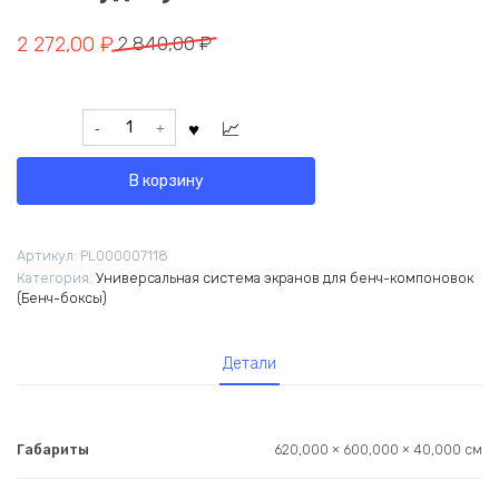
Первоначальная
Текущая
2 272,00
₽
2 840,00
₽
цена
цена:
составляла
2
Количество
2
272,00 ₽.
товара
840,00 ₽.
Модуль
В корзину
боковой
62х4х60
(11
Артикул:
PL000007118
Незабудка)
Категория:
Универсальная система экранов для бенч-компоновок
(Бенч-боксы)
Детали
Габариты
620,000 × 600,000 × 40,000 см