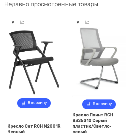
Недавно просмотренные товары
710,00 ₽.
220,00 ₽.
В корзину
В корзину
Кресло Поинт RCH
8325G10 Серый
Кресло Сит RCH M2001R
пластик/Светло-
Черный
серый