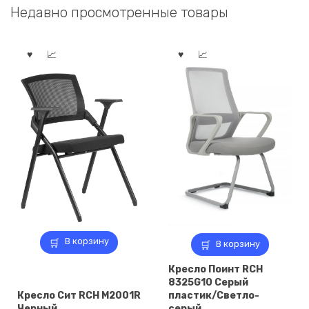
Недавно просмотренные товары
285,00 ₽.
243,00 ₽.
В корзину
В корзину
Кресло Поинт RCH
8325G10 Серый
Кресло Сит RCH M2001R
пластик/Светло-
Черный
серый