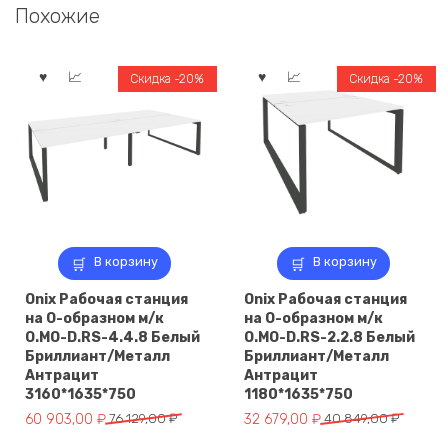
Похожие
Скидка -20%
Скидка -20%
В корзину
В корзину
Onix Рабочая станция
Onix Рабочая станция
на О-образном м/к
на О-образном м/к
O.MO-D.RS-4.4.8 Белый
O.MO-D.RS-2.2.8 Белый
Бриллиант/Металл
Бриллиант/Металл
Антрацит
Антрацит
3160*1635*750
1180*1635*750
Первоначальная
Текущая
Первоначальная
Текущая
60 903,00
₽
76 129,00
₽
32 679,00
₽
40 849,00
₽
цена
цена:
цена
цена: