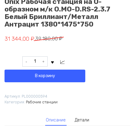
Onix Рабочая станция на О-
образном м/к O.MO-D.RS-2.3.7
Белый Бриллиант/Металл
Антрацит 1380*1475*750
Первоначальная
Текущая
31 344,00
₽
39 180,00
₽
цена
цена:
составляла
31
Количество
39
344,00 ₽.
товара
180,00 ₽.
Onix
В корзину
Рабочая
станция
на
Артикул:
PL000000594
О-
Категория:
Рабочие станции
образном
м/
к
Описание
Детали
O.MO-
D.RS-