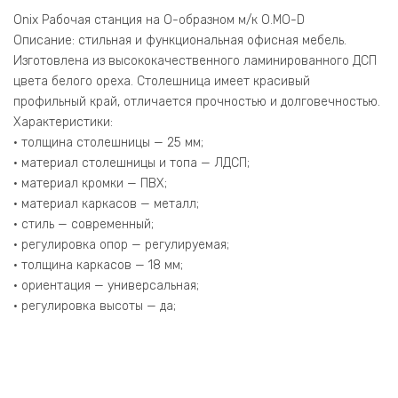
2.3.7
Белый
Onix Рабочая станция на О-образном м/к O.MO-D
Бриллиант/
Описание: стильная и функциональная офисная мебель.
Металл
Изготовлена из высококачественного ламинированного ДСП
Антрацит
цвета белого ореха. Столешница имеет красивый
1380*1475*750
профильный край, отличается прочностью и долговечностью.
Характеристики:
• толщина столешницы — 25 мм;
• материал столешницы и топа — ЛДСП;
• материал кромки — ПВХ;
• материал каркасов — металл;
• стиль — современный;
• регулировка опор — регулируемая;
• толщина каркасов — 18 мм;
• ориентация — универсальная;
• регулировка высоты — да;