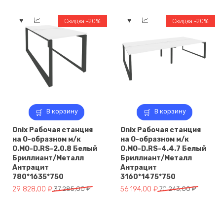
составляла
60
составляла
32
76
903,00 ₽.
40
679,00 ₽.
Скидка -20%
Скидка -20%
129,00 ₽.
849,00 ₽.
В корзину
В корзину
Onix Рабочая станция
Onix Рабочая станция
на О-образном м/к
на О-образном м/к
O.MO-D.RS-2.0.8 Белый
O.MO-D.RS-4.4.7 Белый
Бриллиант/Металл
Бриллиант/Металл
Антрацит
Антрацит
780*1635*750
3160*1475*750
Первоначальная
Текущая
Первоначальная
Текущая
29 828,00
₽
37 285,00
₽
56 194,00
₽
70 243,00
₽
цена
цена:
цена
цена:
составляла
29
составляла
56
37
828,00 ₽.
70
194,00 ₽.