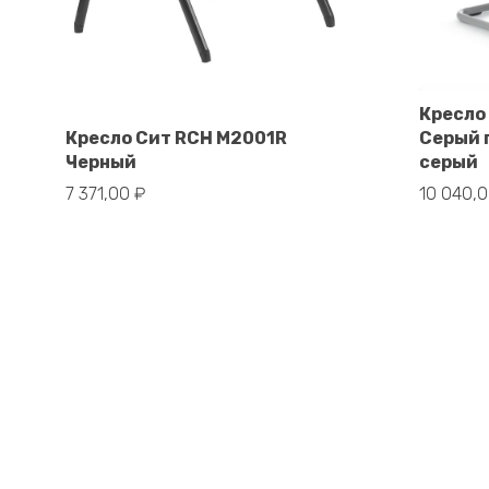
Кресло
В корзину
Кресло Сит RCH M2001R
Серый 
Черный
серый
7 371,00
₽
10 040,