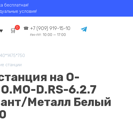
ка бесплатная!
идуальные условия!
0
+7 (909) 919-15-10
пн-пт: 10:00 — 17:00
540*1475*750
ие станции
станция на О-
 O.MO-D.RS-6.2.7
иант/Металл Белый
0