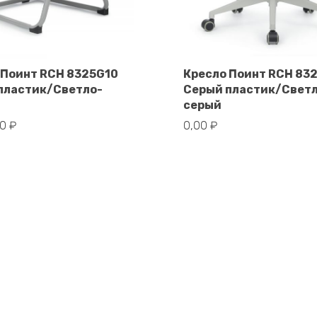
 Поинт RCH 8325G10
Кресло Поинт RCH 83
пластик/Светло-
Серый пластик/Свет
В корзину
В корзину
серый
00
₽
0,00
₽