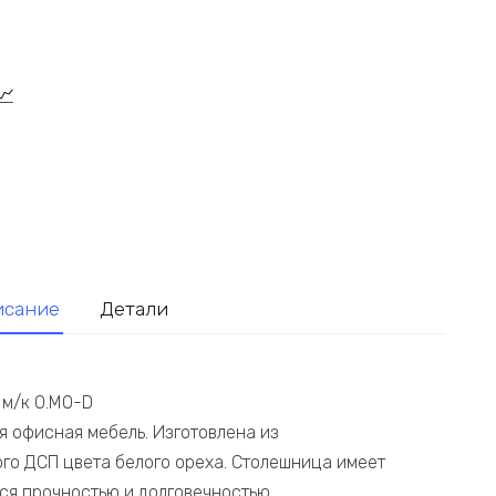
исание
Детали
 м/к O.MO-D
я офисная мебель. Изготовлена из
го ДСП цвета белого ореха. Столешница имеет
ся прочностью и долговечностью.