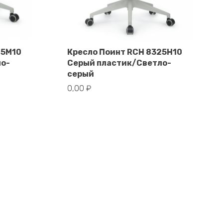
25M10
Кресло Поинт RCH 8325H10
ло-
Серый пластик/Светло-
В корзину
серый
0,00
₽