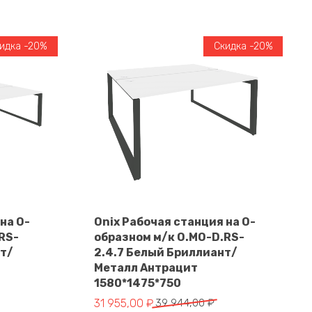
идка -20%
Скидка -20%
на О-
Onix Рабочая станция на О-
RS-
образном м/к O.MO-D.RS-
В корзину
нт/
2.4.7 Белый Бриллиант/
Металл Антрацит
1580*1475*750
Первоначальная
Текущая
31 955,00
₽
39 944,00
₽