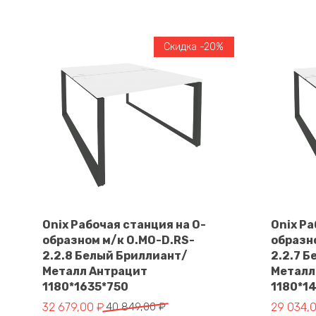
Скидка -20%
Onix Рабочая станция на О-
Onix Ра
образном м/к O.MO-D.RS-
образн
В корзину
2.2.8 Белый Бриллиант/
2.2.7 
Металл Антрацит
Металл
1180*1635*750
1180*1
Первоначальная
Текущая
Первона
Текущая
32 679,00
₽
40 849,00
₽
29 034,