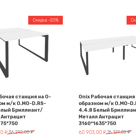
Скидка -20%
Ск
бочая станция на О-
Onix Рабочая станция 
ом м/к O.MO-D.RS-
образном м/к O.MO-D.
В корзину
В корзину
Белый Бриллиант/
4.4.8 Белый Бриллиа
 Антрацит
Металл Антрацит
475*750
3160*1635*750
чальная
Первоначальная
Текущая
00
₽
36 292,00
₽
60 903,00
₽
76 129,00
₽