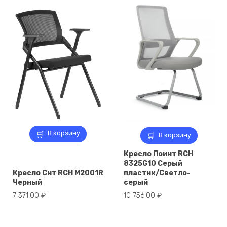
В корзину
В корзину
Кресло Поинт RCH
8325G10 Серый
Кресло Сит RCH M2001R
пластик/Светло-
Черный
серый
7 371,00
₽
10 756,00
₽