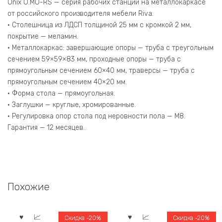
Белый
Onix O.MO-RS — серия рабочих станций на металлокаркасе
Бриллиант/
от российского производителя мебели Riva.
Металл
• Столешница из ЛДСП толщиной 25 мм с кромкой 2 мм,
Белый
покрытие — меламин.
1560*800*750
• Металлокаркас: завершающие опоры — труба с треугольным
сечением 59×59×83 мм, проходные опоры — труба с
прямоугольным сечением 60×40 мм, траверсы — труба с
прямоугольным сечением 40×20 мм.
• Форма стола — прямоугольная.
• Заглушки — круглые, хромированные.
• Регулировка опор стола под неровности пола — М8.
Гарантия — 12 месяцев.
Похожие
Скидка -20%
Скидка -20%