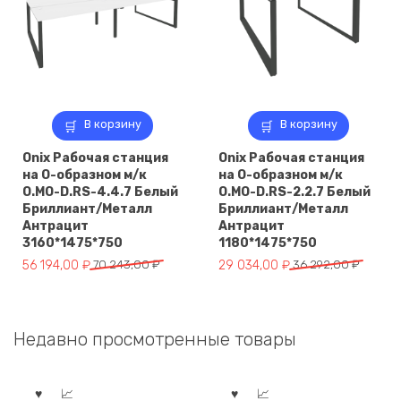
В корзину
В корзину
Onix Рабочая станция
Onix Рабочая станция
на О-образном м/к
на О-образном м/к
O.MO-D.RS-4.4.7 Белый
O.MO-D.RS-2.2.7 Белый
Бриллиант/Металл
Бриллиант/Металл
Антрацит
Антрацит
3160*1475*750
1180*1475*750
Первоначальная
Текущая
Первоначальная
Текущая
56 194,00
₽
70 243,00
₽
29 034,00
₽
36 292,00
₽
цена
цена:
цена
цена:
составляла
56
составляла
29
70
194,00 ₽.
36
034,00 ₽.
Недавно просмотренные товары
243,00 ₽.
292,00 ₽.