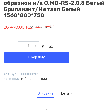
образном м/к O.MO-RS-2.0.8 Белый
Бриллиант/Металл Белый
1560*800*750
Первоначальная
Текущая
28 498,00
₽
35 622,00
₽
цена
цена:
составляла
28
Количество
35
498,00 ₽.
товара
622,00 ₽.
Onix
В корзину
Рабочая
станция
на
Артикул:
PL000000801
О-
Категория:
Рабочие станции
образном
м/
к
Описание
Детали
O.MO-
RS-
2.0.8