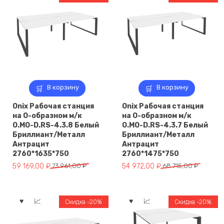
В корзину
В корзину
Onix Рабочая станция
Onix Рабочая станция
на О-образном м/к
на О-образном м/к
O.MO-D.RS-4.3.8 Белый
O.MO-D.RS-4.3.7 Белый
Бриллиант/Металл
Бриллиант/Металл
Антрацит
Антрацит
2760*1635*750
2760*1475*750
Первоначальная
Текущая
Первоначальная
Текущая
59 169,00
₽
73 961,00
₽
54 972,00
₽
68 715,00
₽
цена
цена:
цена
цена:
составляла
59
составляла
54
73
169,00 ₽.
68
972,00 ₽.
Скидка -20%
Скидка -20%
961,00 ₽.
715,00 ₽.