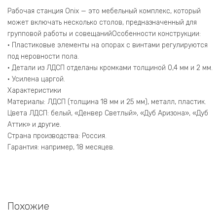
2
Белый
Рабочая станция Onix — это мебельный комплекс, который
Бриллиант/
может включать несколько столов, предназначенный для
Металл
групповой работы и совещанийОсобенности конструкции:
Антрацит
• Пластиковые элементы на опорах с винтами регулируются
1380*1995*750
под неровности пола.
(1475/460)
• Детали из ЛДСП отделаны кромками толщиной 0,4 мм и 2 мм.
• Усилена царгой.
Характеристики
Материалы: ЛДСП (толщина 18 мм и 25 мм), металл, пластик.
Цвета ЛДСП: белый, «Денвер Светлый», «Дуб Аризона», «Дуб
Аттик» и другие.
Страна производства: Россия.
Гарантия: например, 18 месяцев.
Похожие