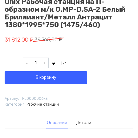
Onix Рабочая станция на П-
образном м/к O.MP-D.SA-2 Белый
Бриллиант/Металл Антрацит
1380*1995*750 (1475/460)
Первоначальная
Текущая
31 812,00
₽
39 765,00
₽
цена
цена:
составляла
31
Количество
39
812,00 ₽.
товара
765,00 ₽.
Onix
В корзину
Рабочая
станция
на
Артикул:
PL000000673
П-
Категория:
Рабочие станции
образном
м/
к
Описание
Детали
O.MP-
D.SA-