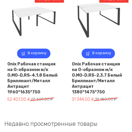
285,00 ₽.
867,00 ₽.
В корзину
В корзину
Onix Рабочая станция
Onix Рабочая станция
на О-образном м/к
на О-образном м/к
O.MO-D.RS-4.1.8 Белый
O.MO-D.RS-2.3.7 Белый
Бриллиант/Металл
Бриллиант/Металл
Антрацит
Антрацит
1960*1635*750
1380*1475*750
Первоначальная
Текущая
Первоначальная
Текущая
52 407,00
₽
65 509,00
₽
31 344,00
₽
39 180,00
₽
цена
цена:
цена
цена:
составляла
52
составляла
31
65
407,00 ₽.
39
344,00 ₽.
Недавно просмотренные товары
509,00 ₽.
180,00 ₽.