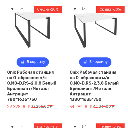
Скидка -20%
Скидка -20%
В корзину
В корзину
Onix Рабочая станция
Onix Рабочая станция
на О-образном м/к
на О-образном м/к
O.MO-D.RS-2.0.8 Белый
O.MO-D.RS-2.3.8 Белый
Бриллиант/Металл
Бриллиант/Металл
Антрацит
Антрацит
780*1635*750
1380*1635*750
Первоначальная
Текущая
Первоначальная
Текущая
29 828,00
₽
37 285,00
₽
34 294,00
₽
42 867,00
₽
цена
цена:
цена
цена:
составляла
29
составляла
34
37
828,00 ₽.
42
294,00 ₽.
Скидка -20%
Скидка -20%