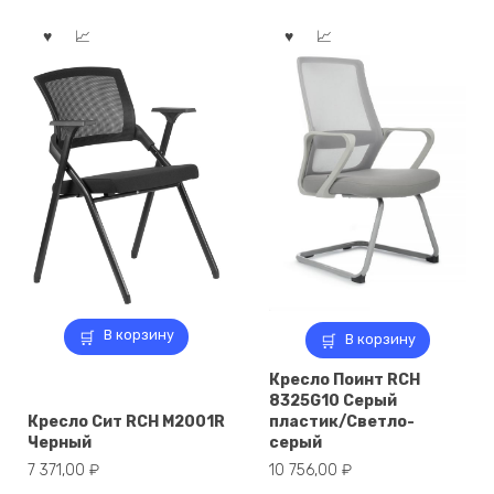
В корзину
В корзину
Кресло Поинт RCH
8325G10 Серый
Кресло Сит RCH M2001R
пластик/Светло-
Черный
серый
7 371,00
₽
10 756,00
₽