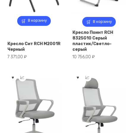
В корзину
В корзину
Кресло Поинт RCH
8325G10 Серый
Кресло Сит RCH M2001R
пластик/Светло-
Черный
серый
7 371,00
₽
10 756,00
₽