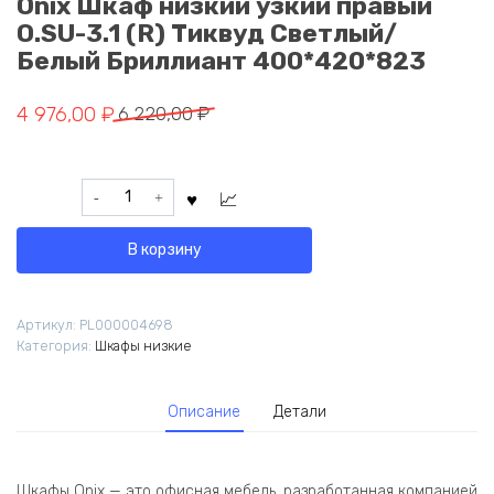
Onix Шкаф низкий узкий правый
O.SU-3.1 (R) Тиквуд Светлый/
Белый Бриллиант 400*420*823
Первоначальная
Текущая
4 976,00
₽
6 220,00
₽
цена
цена:
составляла
4
Количество
6
976,00 ₽.
товара
220,00 ₽.
Onix
В корзину
Шкаф
низкий
узкий
Артикул:
PL000004698
правый
Категория:
Шкафы низкие
O.SU-
3.1
(R)
Описание
Детали
Тиквуд
Светлый/
Белый
Бриллиант
Шкафы Onix — это офисная мебель, разработанная компанией