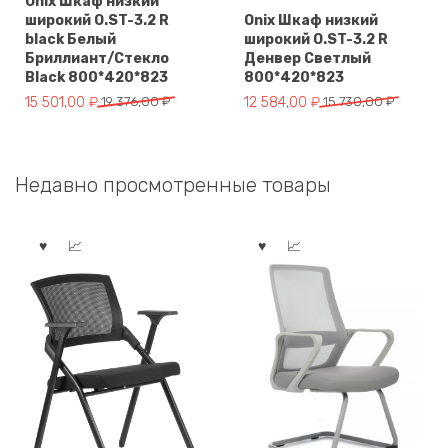
Onix Шкаф низкий
широкий O.ST-3.2 R
Onix Шкаф низкий
black Белый
широкий O.ST-3.2 R
Бриллиант/Cтекло
Денвер Светлый
Black 800*420*823
800*420*823
Первоначальная
Текущая
Первоначальная
Текущая
15 501,00
₽
19 376,00
₽
12 584,00
₽
15 730,00
₽
цена
цена:
цена
цена:
составляла
15
составляла
12
19
501,00 ₽.
15
584,00 ₽.
Недавно просмотренные товары
376,00 ₽.
730,00 ₽.