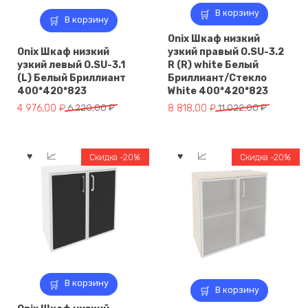
В корзину
В корзину
Onix Шкаф низкий
Onix Шкаф низкий
узкий правый O.SU-3.2
узкий левый O.SU-3.1
R (R) white Белый
(L) Белый Бриллиант
Бриллиант/Стекло
400*420*823
White 400*420*823
Первоначальная
Текущая
Первоначальная
Текущая
4 976,00
₽
6 220,00
₽
8 818,00
₽
11 022,00
₽
цена
цена:
цена
цена:
составляла
4
составляла
8
6
976,00 ₽.
11
818,00 ₽.
Скидка -20%
Скидка -20%
220,00 ₽.
022,00 ₽.
В корзину
В корзину