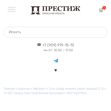
Перейти
к
0
содержанию
+7 (909) 919-15-10
пн-пт: 10:00 — 17:00
Главная страница
»
Магазин
»
Onix Шкаф низкий узкий правый O.SU-
3.1 (R) Тиквуд Светлый/Белый Бриллиант 400*420*823