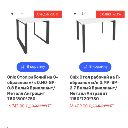
составляла
15
составляла
18
19
617,00 ₽.
22
169,00 ₽.
Скидка -20%
Скидка -20%
521,00 ₽.
711,00 ₽.
В корзину
В корзину
Onix Стол рабочий на О-
Onix Стол рабочий на П-
образном м/к O.MO-SP-
образном м/к O.MP-SP-
0.8 Белый Бриллиант/
2.7 Белый Бриллиант/
Металл Антрацит
Металл Антрацит
780*800*750
1180*720*750
Первоначальная
Текущая
Первоначальная
Текущая
16 743,00
₽
20 929,00
₽
16 409,00
₽
20 511,00
₽
цена
цена:
цена
цена:
составляла
16
составляла
16
20
743,00 ₽.
20
409,00 ₽.