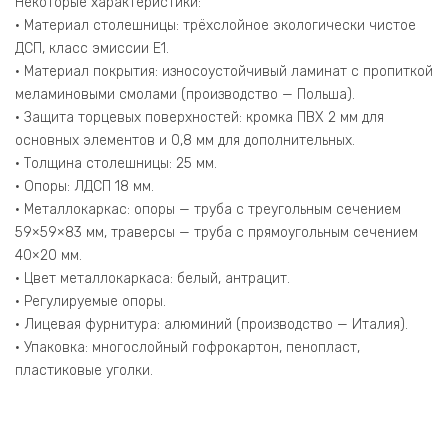
Некоторые характеристики:
Металл
• Материал столешницы: трёхслойное экологически чистое
Белый
ДСП, класс эмиссии Е1.
980*720*750
• Материал покрытия: износоустойчивый ламинат с пропиткой
меламиновыми смолами (производство — Польша).
• Защита торцевых поверхностей: кромка ПВХ 2 мм для
основных элементов и 0,8 мм для дополнительных.
• Толщина столешницы: 25 мм.
• Опоры: ЛДСП 18 мм.
• Металлокаркас: опоры — труба с треугольным сечением
59×59×83 мм, траверсы — труба с прямоугольным сечением
40×20 мм.
• Цвет металлокаркаса: белый, антрацит.
• Регулируемые опоры.
• Лицевая фурнитура: алюминий (производство — Италия).
• Упаковка: многослойный гофрокартон, пенопласт,
пластиковые уголки.