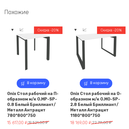
Похожие
Скидка -20%
Скидка -20%
В корзину
В корзину
Onix Стол рабочий на П-
Onix Стол рабочий на О-
образном м/к O.MP-SP-
образном м/к O.MO-SP-
0.8 Белый Бриллиант/
2.8 Белый Бриллиант/
Металл Антрацит
Металл Антрацит
780*800*750
1180*800*750
Первоначальная
Текущая
Первоначальная
Текущая
15 617,00
₽
19 521,00
₽
18 169,00
₽
22 711,00
₽
цена
цена:
цена
цена: