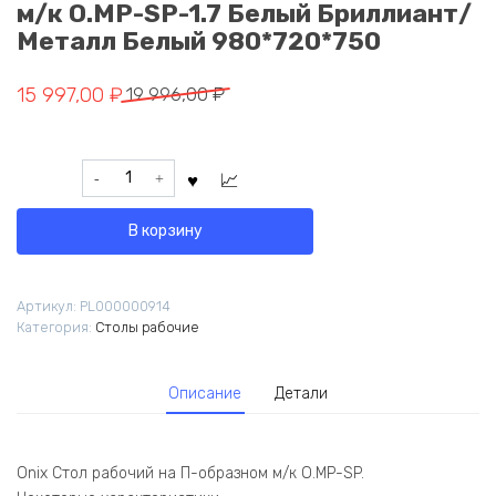
м/к O.MP-SP-1.7 Белый Бриллиант/
Металл Белый 980*720*750
Первоначальная
Текущая
15 997,00
₽
19 996,00
₽
цена
цена:
составляла
15
Количество
19
997,00 ₽.
товара
996,00 ₽.
Onix
В корзину
Стол
рабочий
на
Артикул:
PL000000914
П-
Категория:
Столы рабочие
образном
м/
к
Описание
Детали
O.MP-
SP-
1.7
Белый
Onix Стол рабочий на П-образном м/к O.MP-SP.
Бриллиант/