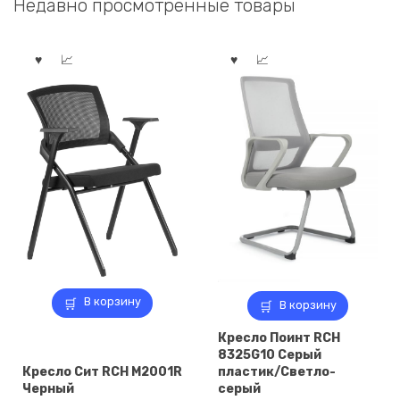
Недавно просмотренные товары
929,00 ₽.
511,00 ₽.
В корзину
В корзину
Кресло Поинт RCH
8325G10 Серый
Кресло Сит RCH M2001R
пластик/Светло-
Черный
серый