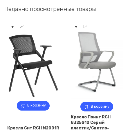
20
743,00 ₽.
19
617,00 ₽.
Недавно просмотренные товары
929,00 ₽.
521,00 ₽.
В корзину
В корзину
Кресло Поинт RCH
8325G10 Серый
Кресло Сит RCH M2001R
пластик/Светло-