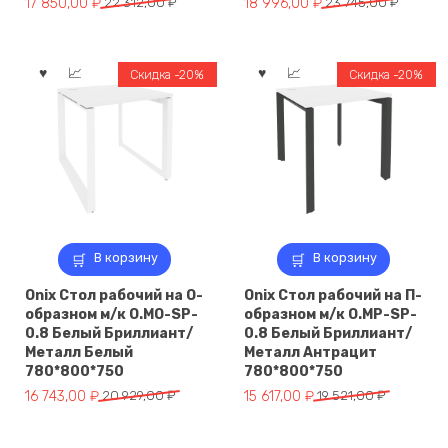
Первоначальная
Текущая
Первоначальная
Текущая
17 850,00
₽
22 312,00
₽
18 996,00
₽
23 745,00
₽
цена
цена:
цена
цена:
составляла
17
составляла
18
22
850,00 ₽.
23
996,00 ₽.
Скидка -20%
Скидка -20%
312,00 ₽.
745,00 ₽.
В корзину
В корзину
Onix Стол рабочий на О-
Onix Стол рабочий на П-
образном м/к O.MO-SP-
образном м/к O.MP-SP-
0.8 Белый Бриллиант/
0.8 Белый Бриллиант/
Металл Белый
Металл Антрацит
780*800*750
780*800*750
Первоначальная
Текущая
Первоначальная
Текущая
16 743,00
₽
20 929,00
₽
15 617,00
₽
19 521,00
₽
цена
цена:
цена
цена:
составляла
16
составляла
15