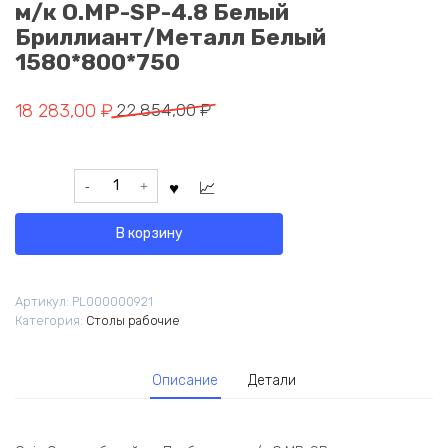
м/к O.MP-SP-4.8 Белый
Бриллиант/Металл Белый
1580*800*750
Первоначальная
Текущая
18 283,00
₽
22 854,00
₽
цена
цена:
составляла
18
Количество
22
283,00 ₽.
товара
854,00 ₽.
Onix
В корзину
Стол
рабочий
на
Артикул:
PL000000921
П-
Категория:
Столы рабочие
образном
м/
к
Описание
Детали
O.MP-
SP-
4.8