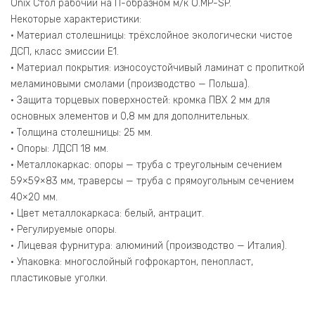
Белый
Onix Стол рабочий на П-образном м/к O.MP-SP.
Бриллиант/
Некоторые характеристики:
Металл
• Материал столешницы: трёхслойное экологически чистое
Белый
ДСП, класс эмиссии Е1.
1580*800*750
• Материал покрытия: износоустойчивый ламинат с пропиткой
меламиновыми смолами (производство — Польша).
• Защита торцевых поверхностей: кромка ПВХ 2 мм для
основных элементов и 0,8 мм для дополнительных.
• Толщина столешницы: 25 мм.
• Опоры: ЛДСП 18 мм.
• Металлокаркас: опоры — труба с треугольным сечением
59×59×83 мм, траверсы — труба с прямоугольным сечением
40×20 мм.
• Цвет металлокаркаса: белый, антрацит.
• Регулируемые опоры.
• Лицевая фурнитура: алюминий (производство — Италия).
• Упаковка: многослойный гофрокартон, пенопласт,
пластиковые уголки.