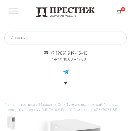
Перейти
к
0
содержанию
+7 (909) 919-15-10
пн-пт: 10:00 — 17:00
Главная страница
»
Магазин
»
Onix Тумба с подсветкой 4 ящика
проходная, средняя O.R-TV-4.S Белый Бриллиант 436*767*1185