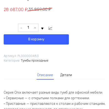
Первоначальная
Текущая
28 687,00
₽
35 859,00
₽
цена
цена:
составляла
28
Количество
35
687,00 ₽.
товара
859,00 ₽.
Onix
В корзину
Тумба
с
подсветкой
Артикул:
PL000000483
4
Категория:
Тумбы проходные
ящика
проходная,
средняя
Описание
Детали
O.R-
TV-
4.S
Белый
Серия Onix включает разные виды тумб для офисной мебели:
Бриллиант
• Сервисные — с открытыми полками для оргтехники.
436*767*1185
• Приставные — приставляются к столам и рабочим станциям,