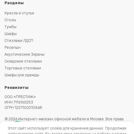
Разделы
Кресла и стулья
Столы
Тумбы
Шкафы
Стеллажи ЛДСП
Ресепшн
Акустические Экраны
Складские стеллажи
Торговые стеллажи
Шкафы для одежды
Реквизиты
ООО «ПРЕСТИЖ»
ИНН 7116160253
ОГРН 1207100010468
© 2026 Интернет-магазин офисной мебели в Москве. Все права
защищены. Копирование информации запрещено. Информация на
Этот сайт использует cookie для хранения данных. Продолжая
сайте не является публичной офертой.
использовать сайт, Вы даете свое согласие на работу с этими