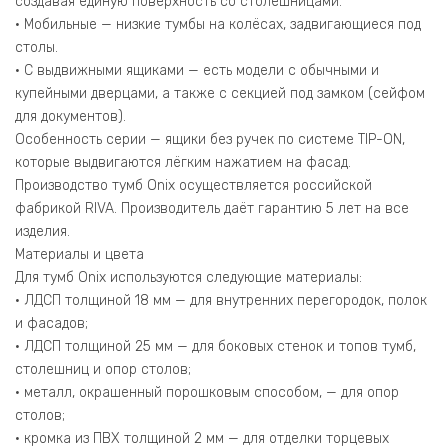
создавая единую поверхность со столешницами.
• Мобильные — низкие тумбы на колёсах, задвигающиеся под
столы.
• С выдвижными ящиками — есть модели с обычными и
купейными дверцами, а также с секцией под замком (сейфом
для документов).
Особенность серии — ящики без ручек по системе TIP-ON,
которые выдвигаются лёгким нажатием на фасад.
Производство тумб Onix осуществляется российской
фабрикой RIVA. Производитель даёт гарантию 5 лет на все
изделия.
Материалы и цвета
Для тумб Onix используются следующие материалы:
• ЛДСП толщиной 18 мм — для внутренних перегородок, полок
и фасадов;
• ЛДСП толщиной 25 мм — для боковых стенок и топов тумб,
столешниц и опор столов;
• металл, окрашенный порошковым способом, — для опор
столов;
• кромка из ПВХ толщиной 2 мм — для отделки торцевых