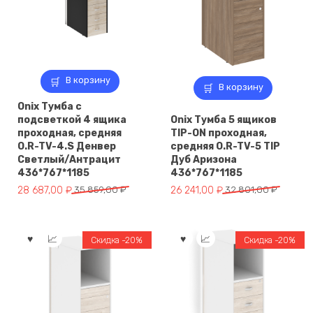
В корзину
В корзину
Onix Тумба с
подсветкой 4 ящика
Onix Тумба 5 ящиков
проходная, средняя
TIP-ON проходная,
O.R-TV-4.S Денвер
средняя O.R-TV-5 TIP
Светлый/Антрацит
Дуб Аризона
436*767*1185
436*767*1185
Первоначальная
Текущая
Первоначальная
Текущая
28 687,00
₽
35 859,00
₽
26 241,00
₽
32 801,00
₽
цена
цена:
цена
цена:
составляла
28
составляла
26
35
687,00 ₽.
32
241,00 ₽.
Скидка -20%
Скидка -20%
859,00 ₽.
801,00 ₽.