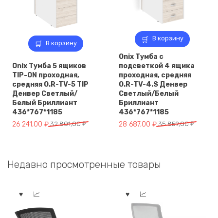
В корзину
В корзину
Onix Тумба с
Onix Тумба 5 ящиков
подсветкой 4 ящика
TIP-ON проходная,
проходная, средняя
средняя O.R-TV-5 TIP
O.R-TV-4.S Денвер
Денвер Светлый/
Светлый/Белый
Белый Бриллиант
Бриллиант
436*767*1185
436*767*1185
Первоначальная
Текущая
Первоначальная
Текущая
26 241,00
₽
32 801,00
₽
28 687,00
₽
35 859,00
₽
цена
цена:
цена
цена:
составляла
26
составляла
28
32
241,00 ₽.
35
687,00 ₽.
Недавно просмотренные товары
801,00 ₽.
859,00 ₽.