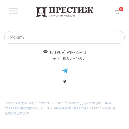
Перейти
к
0
содержанию
+7 (909) 919-15-10
пн-пт: 10:00 — 17:00
Главная страница
»
Магазин
»
Shelf System Двухсекционный
стеллаж двухярусный SN.STM-221 Дуб Наварра/Металл Черный
1590*400*879