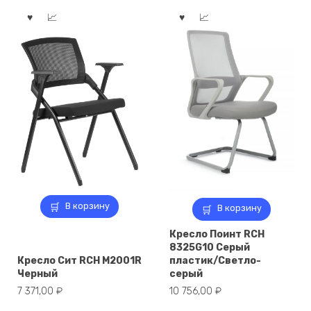
В корзину
В корзину
Кресло Поинт RCH
8325G10 Серый
Кресло Сит RCH M2001R
пластик/Светло-
Черный
серый
7 371,00
₽
10 756,00
₽