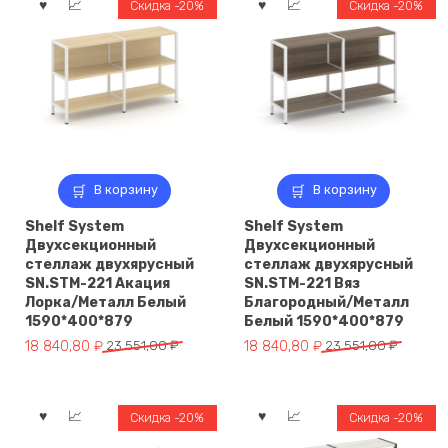
Черный
Скидка -20%
Скидка -20%
1590*400*879
В корзину
В корзину
Shelf System
Shelf System
Двухсекционный
Двухсекционный
стеллаж двухярусный
стеллаж двухярусный
SN.STM-221 Акация
SN.STM-221 Вяз
Лорка/Металл Белый
Благородный/Металл
1590*400*879
Белый 1590*400*879
Первоначальная
Текущая
Первоначальная
Текущая
18 840,80
₽
23 551,00
₽
18 840,80
₽
23 551,00
₽
цена
цена:
цена
цена:
составляла
18
составляла
18
23
840,80 ₽.
23
840,80 ₽.
Скидка -20%
Скидка -20%
551,00 ₽.
551,00 ₽.