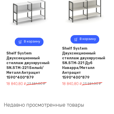
В корзину
В корзину
Shelf System
Shelf System
Двухсекционный
Двухсекционный
стеллаж двухярусный
стеллаж двухярусный
SN.STM-221 Дуб
SN.STM-221 Белый/
Наварра/Металл
Металл Антрацит
Антрацит
1590*400*879
1590*400*879
Первоначальная
Текущая
Первоначальная
Текущая
18 840,80
₽
23 551,00
₽
18 840,80
₽
23 551,00
₽
цена
цена:
цена
цена:
составляла
18
составляла
18
23
840,80 ₽.
23
840,80 ₽.
Недавно просмотренные товары
551,00 ₽.
551,00 ₽.