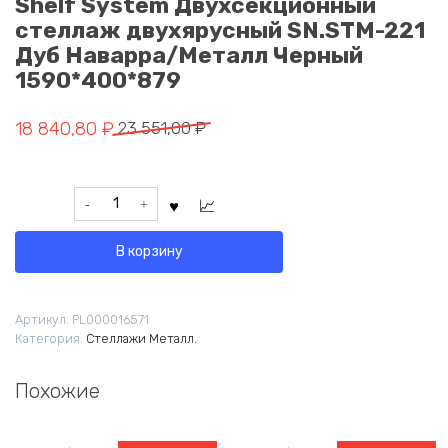
Shelf System Двухсекционный
стеллаж двухярусный SN.STM-221
Дуб Наварра/Металл Черный
1590*400*879
Первоначальная
Текущая
18 840,80
₽
23 551,00
₽
цена
цена:
составляла
18
Количество
23
840,80 ₽.
товара
551,00 ₽.
Shelf
В корзину
System
Двухсекционный
стеллаж
Артикул:
PL000016571
двухярусный
Категория:
Стеллажи Металл.
SN.STM-
221
Дуб
Похожие
Наварра/
Металл