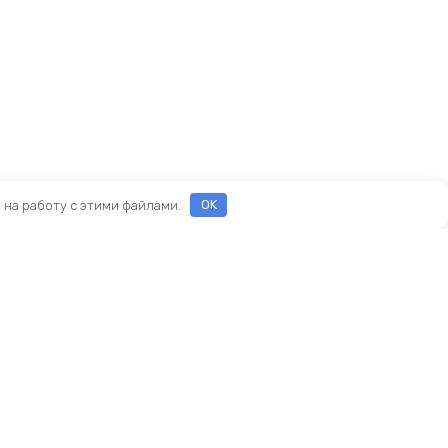
е на работу с этими файлами.
OK
Реквизиты
ООО «ПРЕСТИЖ»
ИНН 7116160253
ОГРН 1207100010468