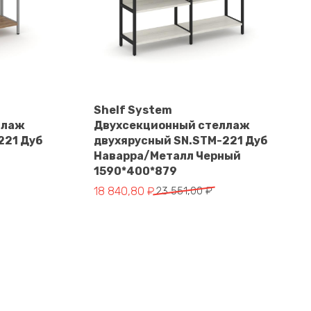
Shelf System
ллаж
Двухсекционный стеллаж
В корзину
221 Дуб
двухярусный SN.STM-221 Дуб
Наварра/Металл Черный
1590*400*879
Первоначальная
Текущая
18 840,80
₽
23 551,00
₽
цена
цена:
составляла
18
23
840,80 ₽.
551,00 ₽.