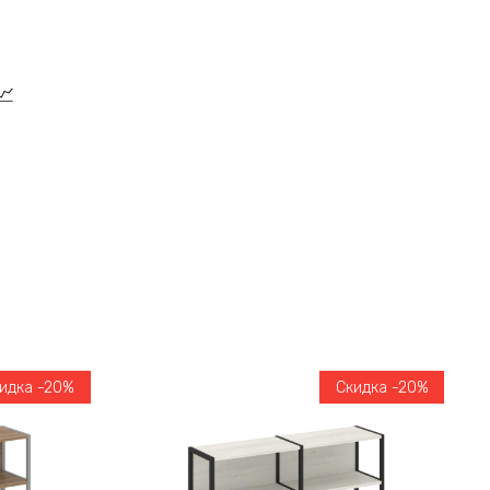
идка -20%
Скидка -20%