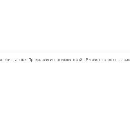
ранения данных. Продолжая использовать сайт, Вы даете свое согласи
Помощь
Разделы
О компании
Кресла и стулья
Доставка
Столы
Обзоры
Тумбы