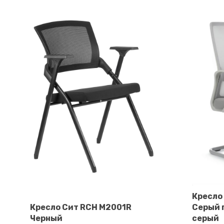
Кресло
В корзину
Кресло Сит RCH M2001R
Серый 
Черный
серый