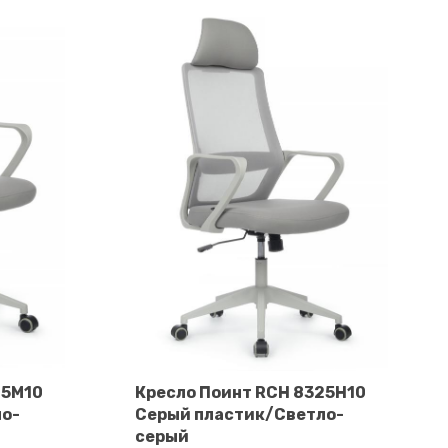
25M10
Кресло Поинт RCH 8325H10
ло-
Серый пластик/Светло-
В корзину
серый