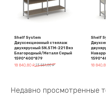
Shelf System
Shelf 
Двухсекционный стеллаж
Двухсе
В корзину
двухярусный SN.STM-221 Вяз
двухяр
Благородный/Металл Серый
Наварр
1590*400*879
1590*4
Первоначальная
Текущая
Первона
Текущая
18 840,80
₽
23 551,00
₽
18 840,
цена
цена:
цена
цена:
составляла
18
составл
18
23
840,80 ₽.
23
840,80 ₽
551,00 ₽.
551,00 ₽.
Недавно просмотренные 