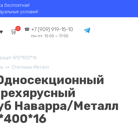
ка бесплатная!
идуальные условия!
0
+7 (909) 919-15-10
пн-пт: 10:00 — 17:00
рацит 810*400*16
ль
Стеллажи Металл.
 Односекционный
ырехярусный
уб Наварра/Металл
*400*16