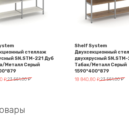
System
Shelf System
кционный стеллаж
Двухсекционный сте
В корзину
В корзину
усный SN.STM-221 Дуб
двухярусный SN.STM-
а/Металл Серый
Табак/Металл Серый
00*879
1590*400*879
чальная
Первоначальная
Текущая
80
₽
23 551,00
₽
18 840,80
₽
23 551,00
₽
цена
цена:
яла
составляла
18
.
23
840,80 ₽.
551,00 ₽.
товары