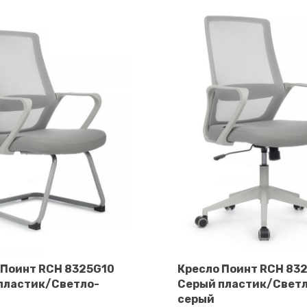
 Поинт RCH 8325G10
Кресло Поинт RCH 83
пластик/Светло-
Серый пластик/Свет
В корзину
В корзину
серый