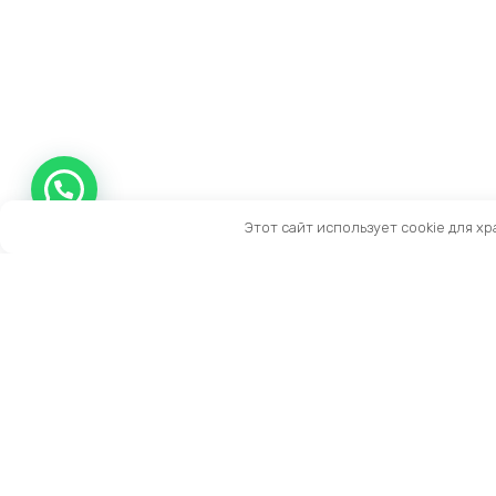
Этот сайт использует cookie для х
Контакты
Тел:
+7 (909) 919-15-10
Email:
info@prestige-life.ru
пн-пт: 10:00 — 17:00