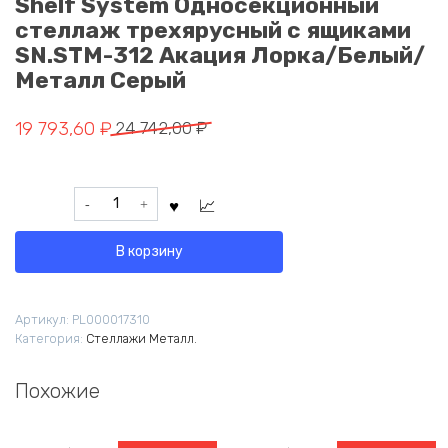
Shelf System Односекционный
стеллаж трехярусный с ящиками
SN.STM-312 Акация Лорка/Белый/
Металл Серый
Первоначальная
Текущая
19 793,60
₽
24 742,00
₽
цена
цена:
составляла
19
Количество
24
793,60 ₽.
товара
742,00 ₽.
Shelf
В корзину
System
Односекционный
стеллаж
Артикул:
PL000017310
трехярусный
Категория:
Стеллажи Металл.
с
ящиками
SN.STM-
Похожие
312
Акация