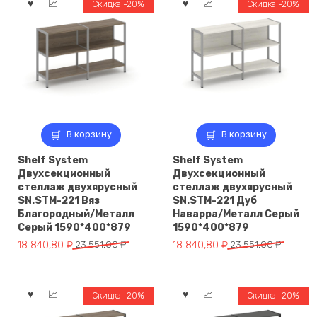
Лорка/
Скидка -20%
Скидка -20%
Белый/
Металл
Серый
В корзину
В корзину
Shelf System
Shelf System
Двухсекционный
Двухсекционный
стеллаж двухярусный
стеллаж двухярусный
SN.STM-221 Вяз
SN.STM-221 Дуб
Благородный/Металл
Наварра/Металл Серый
Серый 1590*400*879
1590*400*879
Первоначальная
Текущая
Первоначальная
Текущая
18 840,80
₽
23 551,00
₽
18 840,80
₽
23 551,00
₽
цена
цена:
цена
цена:
составляла
18
составляла
18
23
840,80 ₽.
23
840,80 ₽.
Скидка -20%
Скидка -20%
551,00 ₽.
551,00 ₽.