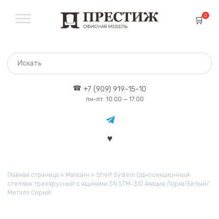
Перейти
к
0
содержанию
+7 (909) 919-15-10
пн-пт: 10:00 — 17:00
Главная страница
»
Магазин
»
Shelf System Односекционный
стеллаж трехярусный с ящиками SN.STM-312 Акация Лорка/Белый/
Металл Серый