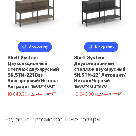
В корзину
В корзину
Shelf System
Shelf System
Двухсекционный
Двухсекционный
стеллаж двухярусный
стеллаж двухярусный
SN.STM-221 Вяз
SN.STM-221 Антрацит/
Благородный/Металл
Металл Черный
Антрацит 1590*400*
1590*400*879
Первоначальная
Текущая
Первоначальная
Текущая
18 840,80
₽
23 551,00
₽
18 840,80
₽
23 551,00
₽
цена
цена:
цена
цена:
составляла
18
составляла
18
23
840,80 ₽.
23
840,80 ₽.
Недавно просмотренные товары
551,00 ₽.
551,00 ₽.