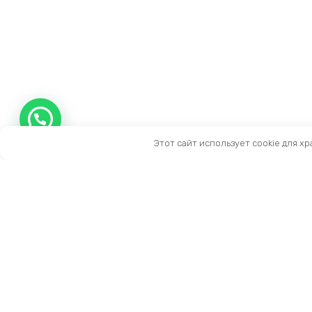
Этот сайт использует cookie для х
Контакты
Тел:
+7 (909) 919-15-10
Email:
info@prestige-life.ru
пн-пт: 10:00 — 17:00