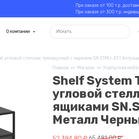
При заказе от 100 т.р. достав
При заказе от 300 т.р. индив
О компании
ый угловой стеллаж трехярусный с ящиками SN.STMU-331 Антрац
Главная
Магазин
Корпусная мебе
Shelf System
угловой стел
ящиками SN.
Металл Черн
Первоначальная
Текущая
52 384,80
₽
65 481,00
₽