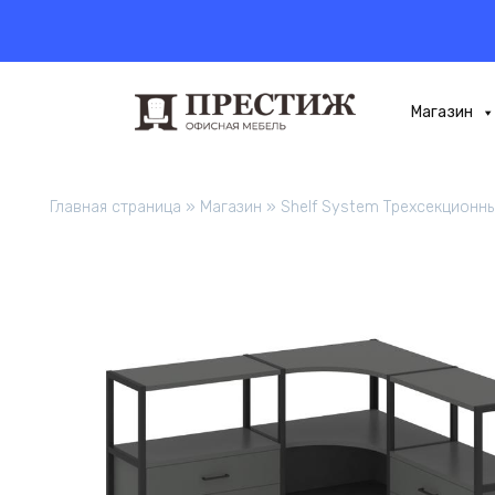
Перейти
к
содержанию
Магазин
Главная страница
»
Магазин
»
Shelf System Трехсекционн