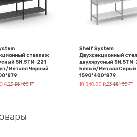
System
Shelf System
кционный стеллаж
Двухсекционный сте
В корзину
В корзину
усный SN.STM-221
двухярусный SN.STM-
ит/Металл Черный
Белый/Металл Серый
00*879
1590*400*879
чальная
Первоначальная
Текущая
80
₽
23 551,00
₽
18 840,80
₽
23 551,00
₽
цена
цена:
яла
составляла
18
.
23
840,80 ₽.
551,00 ₽.
товары