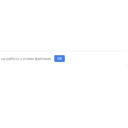
е на работу с этими файлами.
OK
Реквизиты
ООО «ПРЕСТИЖ»
ИНН 7116160253
ОГРН 1207100010468