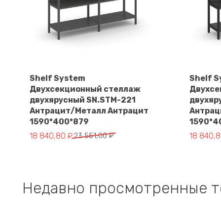
Shelf System
Shelf 
Двухсекционный стеллаж
Двухсе
В корзину
двухярусный SN.STM-221
двухяр
Антрацит/Металл Антрацит
Антрац
1590*400*879
1590*4
Первоначальная
Текущая
Первона
Текущая
18 840,80
₽
23 551,00
₽
18 840,
цена
цена:
цена
цена:
составляла
18
составл
18
23
840,80 ₽.
23
840,80 ₽
551,00 ₽.
551,00 ₽.
Недавно просмотренные 