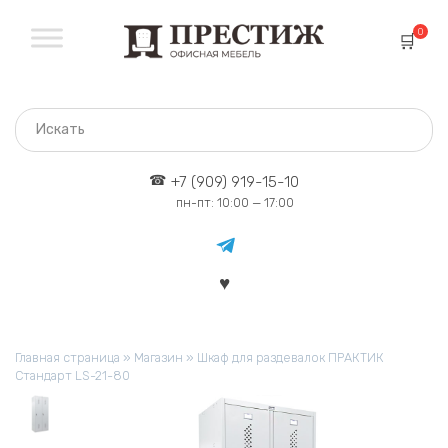
Перейти
к
0
содержанию
+7 (909) 919-15-10
пн-пт: 10:00 — 17:00
Главная страница
»
Магазин
»
Шкаф для раздевалок ПРАКТИК
Стандарт LS-21-80