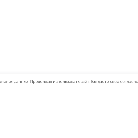
ранения данных. Продолжая использовать сайт, Вы даете свое согласи
Помощь
Разделы
О компании
Кресла и стулья