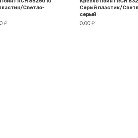
 Поинт RCH 8325G10
Кресло Поинт RCH 83
пластик/Светло-
Серый пластик/Свет
В корзину
В корзину
серый
00
₽
0,00
₽