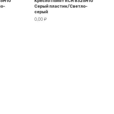
25M10
Кресло Поинт RCH 8325H10
ло-
Серый пластик/Светло-
В корзину
серый
0,00
₽