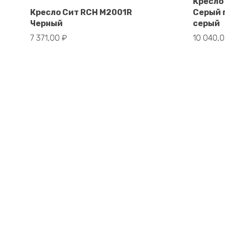
Кресло
В корзину
Кресло Сит RCH M2001R
Серый 
Черный
серый
7 371,00
₽
10 040,