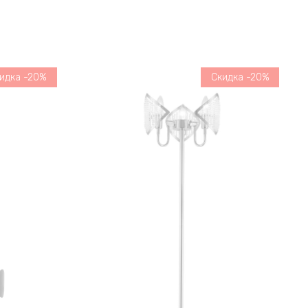
идка -20%
Скидка -20%