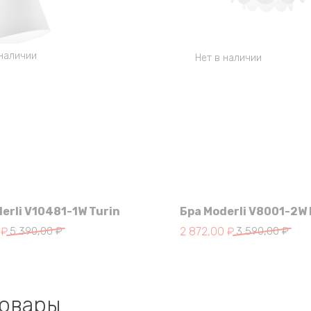
 наличии
Нет в наличии
erli V10481-1W Turin
Бра Moderli V8001-2W
чальная
Первоначальная
Текущая
0
₽
5 390,00
₽
2 872,00
₽
3 590,00
₽
цена
цена:
яла
составляла
2
3
872,00 ₽.
.
590,00 ₽.
товары