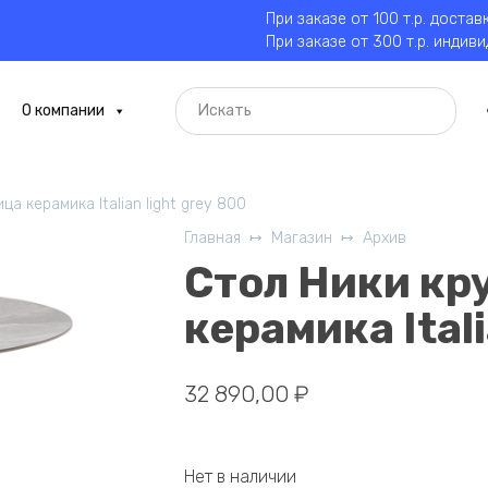
При заказе от 100 т.р. достав
При заказе от 300 т.р. индив
О компании
а керамика Italian light grey 800
Главная
Магазин
Архив
Стол Ники кр
керамика Itali
32 890,00
₽
Нет в наличии