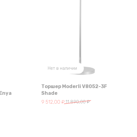
Нет в наличии
Торшер Moderli V8052-3F
 Enya
Shade
Первоначальная
Текущая
9 512,00
₽
11 890,00
₽
цена
цена:
составляла
9
11
512,00 ₽.
890,00 ₽.