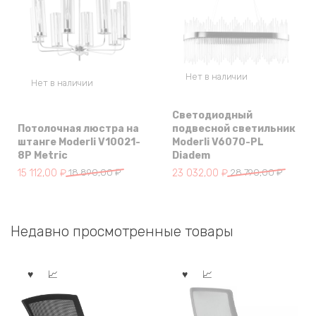
Нет в наличии
Нет в наличии
Светодиодный
Потолочная люстра на
подвесной светильник
штанге Moderli V10021-
Moderli V6070-PL
8P Metric
Diadem
Первоначальная
Текущая
Первоначальная
Текущая
15 112,00
₽
18 890,00
₽
23 032,00
₽
28 790,00
₽
цена
цена:
цена
цена:
составляла
15
составляла
23
18
112,00 ₽.
28
032,00 ₽.
Недавно просмотренные товары
890,00 ₽.
790,00 ₽.