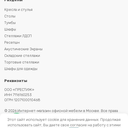
Кресла и стулья
Столы
Тумбы
Шкафы
Стеллажи ЛДСП
Ресепшн
Акустические Экраны
Складские стеллажи
Торговые стеллажи
Шкафы для одежды
Реквизиты
ООО «ПРЕСТИЖ»
ИНН 7116160253
ОГРН 1207100010468
© 2026 Интернет-магазин офисной мебели в Москве. Все права
защищены. Копирование информации запрещено. Информация на
Этот сайт использует cookie для хранения данных. Продолжая
сайте не является публичной офертой.
использовать сайт, Вы даете свое согласие на работу с этими