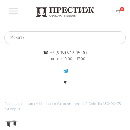
Перейти
к
0
содержанию
+7 (909) 919-15-10
пн-пт: 10:00 — 17:00
Главная страница
»
Магазин
»
Стол обеденный Celestia 180*90*75
см серый