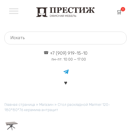
Перейти
к
0
содержанию
+7 (909) 919-15-10
пн-пт: 10:00 — 17:00
Главная страница
»
Магазин
»
Стол раскладной Marmer 120-
180*80*76 керамика антрацит