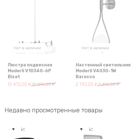
Нет в наличии
Нет в наличии
Люстра подвесная
Настенный светильник
Moderli V10340-6P
Moderli V4030-1W
Bizet
Barocco
Первоначальная
Текущая
Первоначальная
Текущая
10 472,00
₽
13 090,00
₽
2 792,00
₽
3 490,00
₽
цена
цена:
цена
цена:
составляла
10
составляла
2
13
472,00 ₽.
3
792,00 ₽.
Недавно просмотренные товары
090,00 ₽.
490,00 ₽.