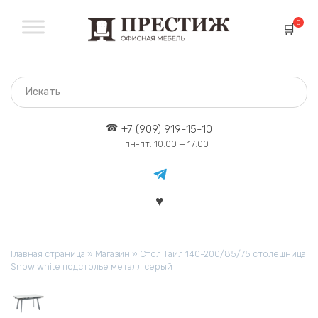
Перейти
к
0
содержанию
+7 (909) 919-15-10
пн-пт: 10:00 — 17:00
Главная страница
»
Магазин
»
Стол Тайл 140-200/85/75 столешница
Snow white подстолье металл серый