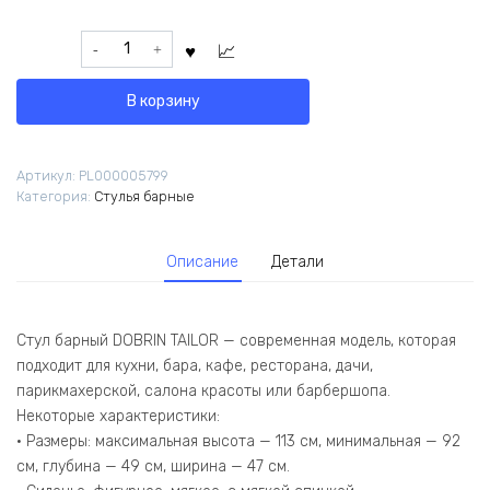
Количество
товара
Стул
В корзину
барный
DOBRIN
TAILOR
Артикул:
PL000005799
WHITE
Категория:
Стулья барные
(серый
велюр
(MJ9-
Описание
Детали
75))
Стул барный DOBRIN TAILOR — современная модель, которая
подходит для кухни, бара, кафе, ресторана, дачи,
парикмахерской, салона красоты или барбершопа.
Некоторые характеристики:
• Размеры: максимальная высота — 113 см, минимальная — 92
см, глубина — 49 см, ширина — 47 см.