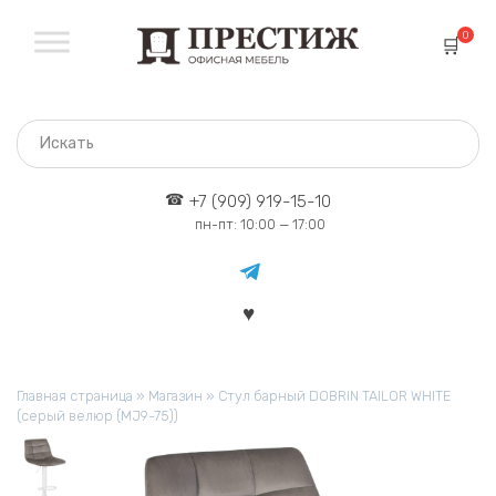
Перейти
к
0
содержанию
+7 (909) 919-15-10
пн-пт: 10:00 — 17:00
Главная страница
»
Магазин
»
Стул барный DOBRIN TAILOR WHITE
(серый велюр (MJ9-75))