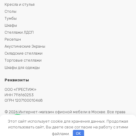
Кресла и стулья
Столы
Тумбы
Шкафы
Стеллажи ЛДСП
Ресепшн
Акустические Экраны
Складские стеллажи
Торговые стеллажи
Шкафы для одежды
Реквизиты
ООО «ПРЕСТИЖ»
ИНН 7116160253
ОГРН 1207100010468
© 2026 Интернет-магазин офисной мебели в Москве. Все права
защищены. Копирование информации запрещено. Информация на
Этот сайт использует cookie для хранения данных. Продолжая
сайте не является публичной офертой.
использовать сайт, Вы даете свое согласие на работу с этими
файлами.
OK