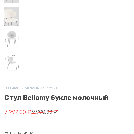
Главная
Магазин
Архив
Стул Bellamy букле молочный
Первоначальная
Текущая
7 992,00
₽
9 990,00
₽
цена
цена:
составляла
7
Нет в наличии