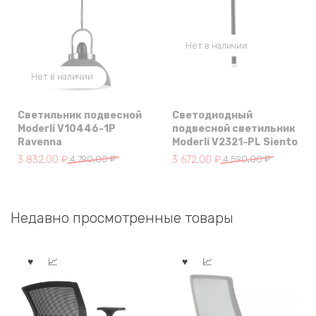
Нет в наличии
Нет в наличии
Светильник подвесной
Светодиодный
Moderli V10446-1P
подвесной светильник
Ravenna
Moderli V2321-PL Siento
Первоначальная
Текущая
Первоначальная
Текущая
3 832,00
₽
4 790,00
₽
3 672,00
₽
4 590,00
₽
цена
цена:
цена
цена:
составляла
3
составляла
3
4
832,00 ₽.
4
672,00 ₽.
Недавно просмотренные товары
790,00 ₽.
590,00 ₽.