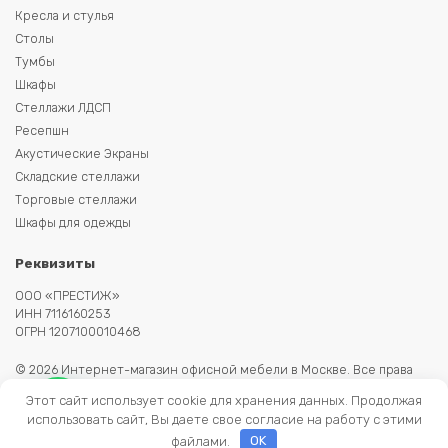
Кресла и стулья
Столы
Тумбы
Шкафы
Стеллажи ЛДСП
Ресепшн
Акустические Экраны
Складские стеллажи
Торговые стеллажи
Шкафы для одежды
Реквизиты
ООО «ПРЕСТИЖ»
ИНН 7116160253
ОГРН 1207100010468
© 2026 Интернет-магазин офисной мебели в Москве. Все права
защищены. Копирование информации запрещено. Информация на
Этот сайт использует cookie для хранения данных. Продолжая
сайте не является публичной офертой.
использовать сайт, Вы даете свое согласие на работу с этими
файлами.
OK