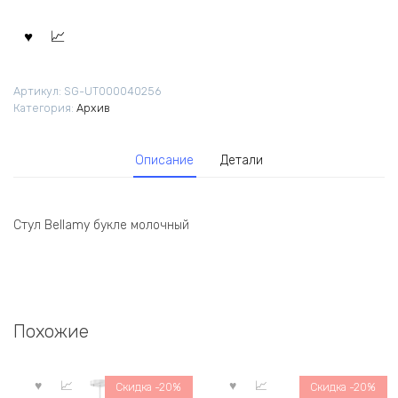
9
992,00 ₽.
990,00 ₽.
Артикул:
SG-UT000040256
Категория:
Архив
Описание
Детали
Стул Bellamy букле молочный
Похожие
Скидка -20%
Скидка -20%