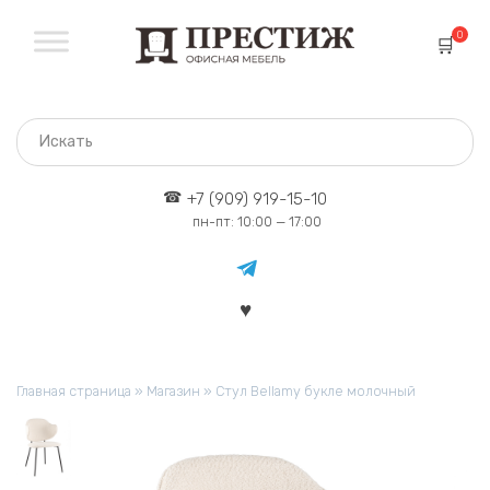
Перейти
к
0
содержанию
+7 (909) 919-15-10
пн-пт: 10:00 — 17:00
Главная страница
»
Магазин
»
Стул Bellamy букле молочный