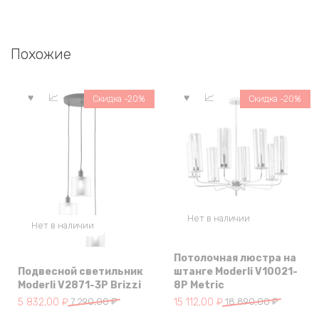
Похожие
Скидка -20%
Скидка -20%
Нет в наличии
Нет в наличии
Потолочная люстра на
Подвесной светильник
штанге Moderli V10021-
Moderli V2871-3P Brizzi
8P Metric
Первоначальная
Текущая
Первоначальная
Текущая
5 832,00
₽
7 290,00
₽
15 112,00
₽
18 890,00
₽
цена
цена:
цена
цена: