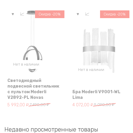
составляла
5
составляла
15
7
832,00 ₽.
18
112,00 ₽.
Скидка -20%
Скидка -20%
290,00 ₽.
890,00 ₽.
Нет в наличии
Нет в наличии
Светодиодный
подвесной светильник
с пультом Moderli
Бра Moderli V9001-WL
V2892-PL Novas
Lima
Первоначальная
Текущая
Первоначальная
Текущая
5 992,00
₽
7 490,00
₽
4 072,00
₽
5 090,00
₽
цена
цена:
цена
цена:
составляла
5
составляла
4
7
992,00 ₽.
5
072,00 ₽.
Недавно просмотренные товары
490,00 ₽.
090,00 ₽.