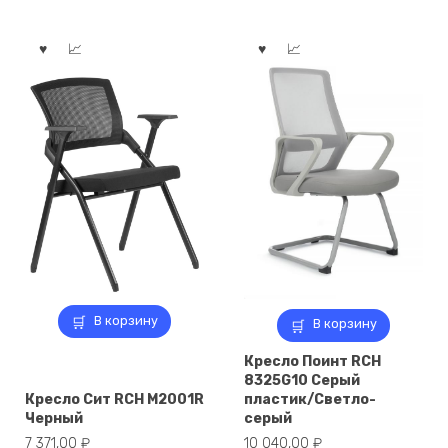
В корзину
В корзину
Кресло Поинт RCH
8325G10 Серый
Кресло Сит RCH M2001R
пластик/Светло-
Черный
серый
7 371,00
₽
10 040,00
₽