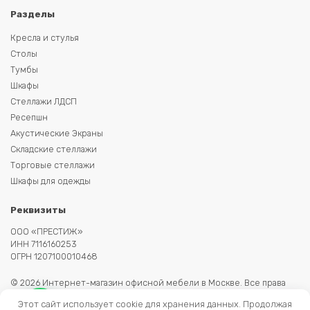
Разделы
Кресла и стулья
Столы
Тумбы
Шкафы
Стеллажи ЛДСП
Ресепшн
Акустические Экраны
Складские стеллажи
Торговые стеллажи
Шкафы для одежды
Реквизиты
ООО «ПРЕСТИЖ»
ИНН 7116160253
ОГРН 1207100010468
© 2026 Интернет-магазин офисной мебели в Москве. Все права
защищены. Копирование информации запрещено. Информация на
Этот сайт использует cookie для хранения данных. Продолжая
сайте не является публичной офертой.