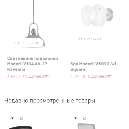
Нет в наличии
Нет в наличии
Светильник подвесной
Moderli V10446-1P
Бра Moderli V8092-WL
Ravenna
Square
Первоначальная
Текущая
Первоначальная
Текущая
3 832,00
₽
4 790,00
₽
4 792,00
₽
5 990,00
₽
цена
цена:
цена
цена:
составляла
3
составляла
4
4
832,00 ₽.
5
792,00 ₽.
Недавно просмотренные товары
790,00 ₽.
990,00 ₽.