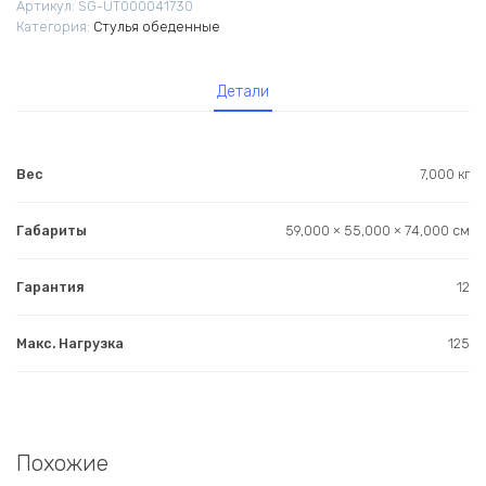
Артикул:
SG-UT000041730
деревянными
Категория:
Стулья обеденные
ножками
бежевый
Детали
Вес
7,000 кг
Габариты
59,000 × 55,000 × 74,000 см
Гарантия
12
Макс. Нагрузка
125
Похожие