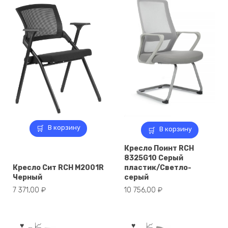
В корзину
В корзину
Кресло Поинт RCH
8325G10 Серый
Кресло Сит RCH M2001R
пластик/Светло-
Черный
серый
7 371,00
₽
10 756,00
₽