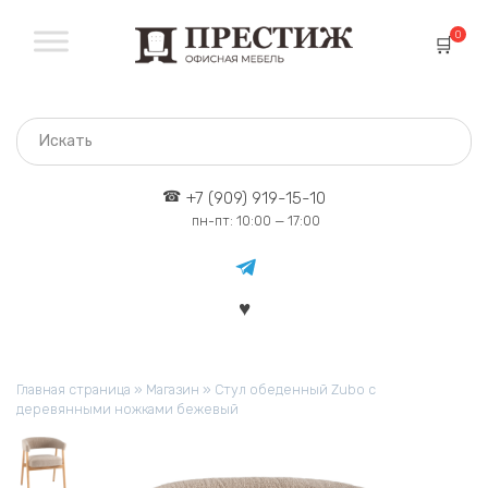
Перейти
к
0
содержанию
+7 (909) 919-15-10
пн-пт: 10:00 — 17:00
Главная страница
»
Магазин
»
Стул обеденный Zubo с
деревянными ножками бежевый