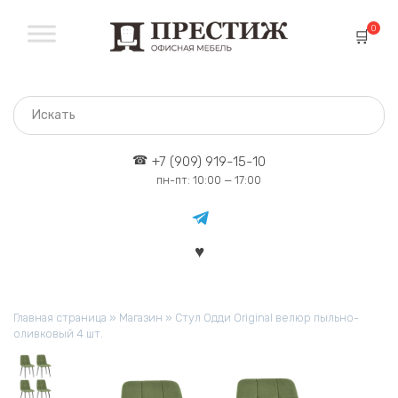
Перейти
к
0
содержанию
+7 (909) 919-15-10
пн-пт: 10:00 — 17:00
Главная страница
»
Магазин
»
Стул Одди Original велюр пыльно-
оливковый 4 шт.