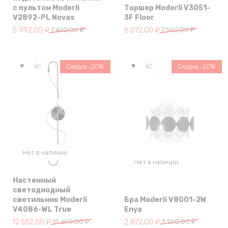
с пультом Moderli
Торшер Moderli V3051-
V2892-PL Novas
3F Floor
Первоначальная
Текущая
Первоначальная
Текущая
5 992,00
₽
7 490,00
₽
6 072,00
₽
7 590,00
₽
цена
цена:
цена
цена:
составляла
5
составляла
6
7
992,00 ₽.
7
072,00 ₽.
Скидка -20%
Скидка -20%
490,00 ₽.
590,00 ₽.
Нет в наличии
Нет в наличии
Настенный
светодиодный
светильник Moderli
Бра Moderli V8001-2W
V4086-WL True
Enya
Первоначальная
Текущая
Первоначальная
Текущая
12 552,00
₽
15 690,00
₽
2 872,00
₽
3 590,00
₽