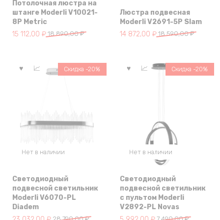
Потолочная люстра на
штанге Moderli V10021-
Люстра подвесная
8P Metric
Moderli V2691-5P Slam
Первоначальная
Текущая
Первоначальная
Текущая
15 112,00
₽
18 890,00
₽
14 872,00
₽
18 590,00
₽
цена
цена:
цена
цена:
составляла
15
составляла
14
18
112,00 ₽.
18
872,00 ₽.
Скидка -20%
Скидка -20%
890,00 ₽.
590,00 ₽.
Нет в наличии
Нет в наличии
Светодиодный
Светодиодный
подвесной светильник
подвесной светильник
Moderli V6070-PL
с пультом Moderli
Diadem
V2892-PL Novas
Первоначальная
Текущая
Первоначальная
Текущая
23 032,00
₽
28 790,00
₽
5 992,00
₽
7 490,00
₽