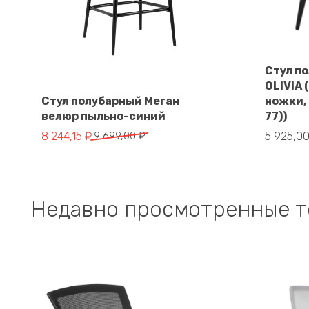
Стул п
OLIVIA
Стул полубарный Меган
ножки,
В корзину
велюр пыльно-синий
77))
Первоначальная
Текущая
8 244,15
₽
9 699,00
₽
5 925,0
цена
цена:
составляла
8
9
244,15 ₽.
699,00 ₽.
Недавно просмотренные 