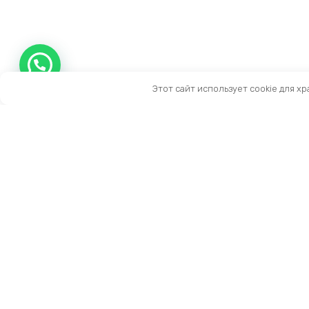
Этот сайт использует cookie для х
Контакты
Тел:
+7 (909) 919-15-10
Email:
info@prestige-life.ru
пн-пт: 10:00 — 17:00