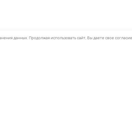
ранения данных. Продолжая использовать сайт, Вы даете свое согласи
Помощь
Разделы
О компании
Кресла и стулья
Доставка
Столы
Обзоры
Тумбы
Публичная оферта
Шкафы
Вопросы и ответы
Стеллажи ЛДСП
Профиль
Ресепшн