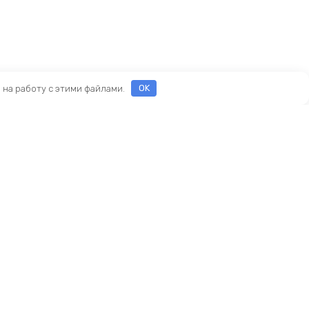
е на работу с этими файлами.
OK
Реквизиты
ООО «ПРЕСТИЖ»
ИНН 7116160253
ОГРН 1207100010468