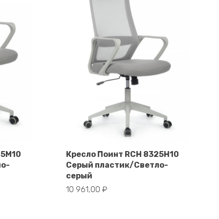
25M10
Кресло Поинт RCH 8325H10
ло-
Серый пластик/Светло-
В корзину
серый
10 961,00
₽