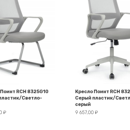
 Поинт RCH 8325G10
Кресло Поинт RCH 83
пластик/Светло-
Серый пластик/Свет
В корзину
В корзину
серый
00
₽
9 657,00
₽