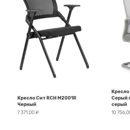
Кресло
В корзину
Кресло Сит RCH M2001R
Серый 
Черный
серый
7 371,00
₽
10 756,