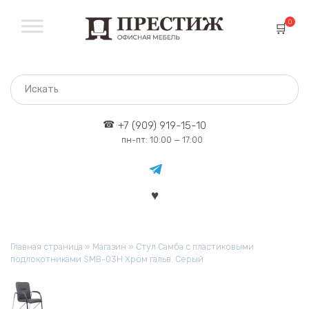
Перейти
к
0
содержанию
+7 (909) 919-15-10
пн-пт: 10:00 — 17:00
Главная страница
»
Магазин
»
Стул Самба с пластиковыми
подлокотниками SMB-03H Хром гальв. Серый