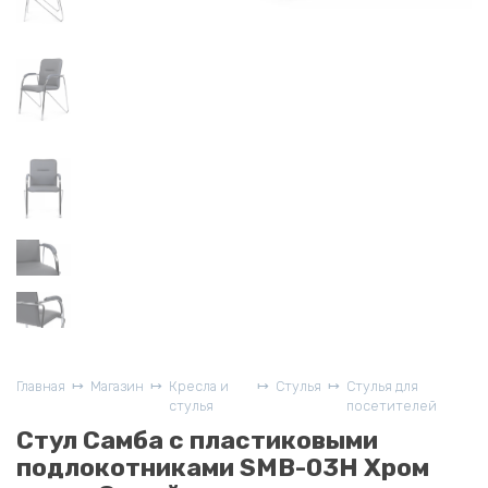
Главная
Магазин
Кресла и
Стулья
Стулья для
стулья
посетителей
Стул Самба с пластиковыми
подлокотниками SMB-03H Хром