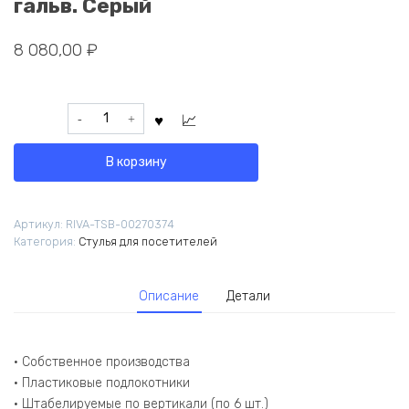
гальв. Серый
8 080,00
₽
Количество
товара
Стул
В корзину
Самба
с
пластиковыми
Артикул:
RIVA-TSB-00270374
подлокотниками
Категория:
Стулья для посетителей
SMB-
03H
Хром
Описание
Детали
гальв.
Серый
• Собственное производства
• Пластиковые подлокотники
• Штабелируемые по вертикали (по 6 шт.)