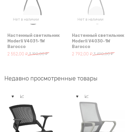
Нет в наличии
Нет в наличии
Настенный светильник
Настенный светильник
Moderli V4031-1W
Moderli V4030-1W
Barocco
Barocco
Первоначальная
Текущая
Первоначальная
Текущая
2 552,00
₽
3 190,00
₽
2 792,00
₽
3 490,00
₽
цена
цена:
цена
цена:
составляла
2
составляла
2
3
552,00 ₽.
3
792,00 ₽.
Недавно просмотренные товары
190,00 ₽.
490,00 ₽.