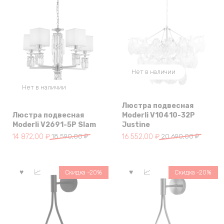
Нет в наличии
Нет в наличии
Люстра подвесная
Люстра подвесная
Moderli V10410-32P
Moderli V2691-5P Slam
Justine
Первоначальная
Текущая
Первоначальная
Текущая
14 872,00
₽
18 590,00
₽
16 552,00
₽
20 690,00
₽
цена
цена:
цена
цена:
составляла
14
составляла
16
18
872,00 ₽.
20
552,00 ₽.
Скидка -20%
Скидка -20%
590,00 ₽.
690,00 ₽.