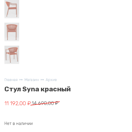
Главная
Магазин
Архив
Стул Syna красный
Первоначальная
Текущая
11 192,00
₽
14 690,00
₽
цена
цена:
составляла
11
Нет в наличии
14
192,00 ₽.