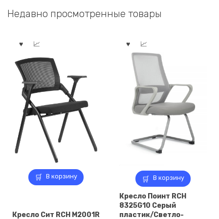
28
032,00 ₽.
3
792,00 ₽.
Недавно просмотренные товары
790,00 ₽.
490,00 ₽.
В корзину
В корзину
Кресло Поинт RCH
8325G10 Серый
Кресло Сит RCH M2001R
пластик/Светло-