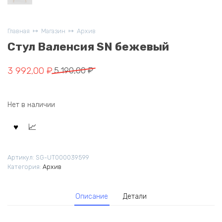
Главная
Магазин
Архив
Стул Валенсия SN бежевый
Первоначальная
Текущая
3 992,00
₽
5 190,00
₽
цена
цена:
составляла
3
Нет в наличии
5
992,00 ₽.
190,00 ₽.
Артикул:
SG-UT000039599
Категория:
Архив
Описание
Детали