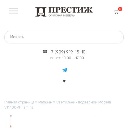
Перейти
к
0
содержанию
+7 (909) 919-15-10
пн-пт: 10:00 — 17:00
Главная страница
»
Магазин
»
Светильник подвесной Moderli
V11400-1P Tamina