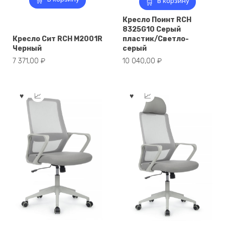
В корзину
Кресло Поинт RCH
8325G10 Серый
Кресло Сит RCH M2001R
пластик/Светло-
Черный
серый
7 371,00
₽
10 040,00
₽