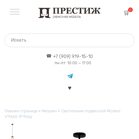
Перейти
к
0
содержанию
+7 (909) 919-15-10
пн-пт: 10:00 — 17:00
Главная страница
»
Магазин
»
Светильник подвесной Moderli
V11663-1P Rozy