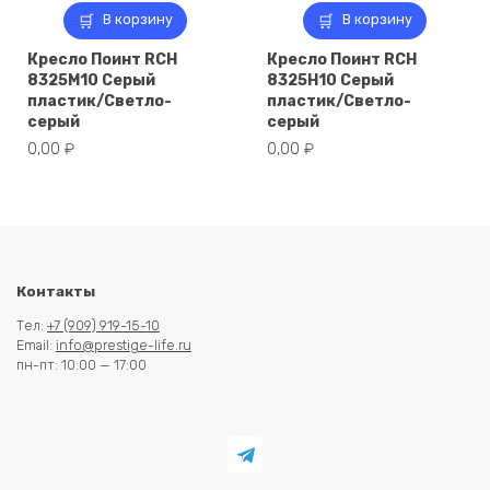
В корзину
В корзину
Кресло Поинт RCH
Кресло Поинт RCH
8325M10 Серый
8325H10 Серый
пластик/Светло-
пластик/Светло-
серый
серый
0,00
₽
0,00
₽
Контакты
Тел:
+7 (909) 919-15-10
Email:
info@prestige-life.ru
пн-пт: 10:00 — 17:00