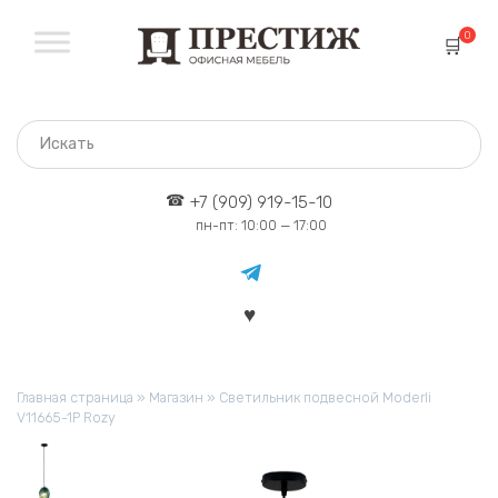
Перейти
к
0
содержанию
+7 (909) 919-15-10
пн-пт: 10:00 — 17:00
Главная страница
»
Магазин
»
Светильник подвесной Moderli
V11665-1P Rozy