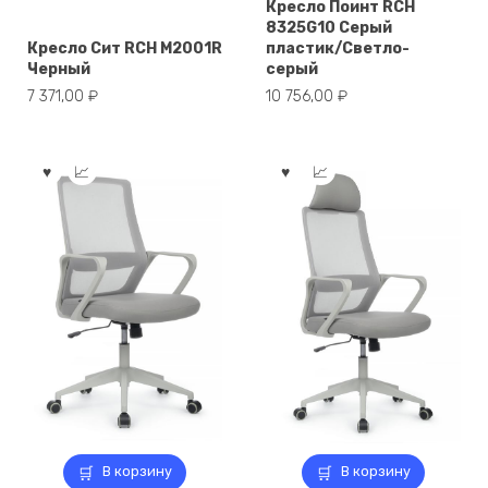
Кресло Поинт RCH
8325G10 Серый
Кресло Сит RCH M2001R
пластик/Светло-
Черный
серый
7 371,00
₽
10 756,00
₽
В корзину
В корзину