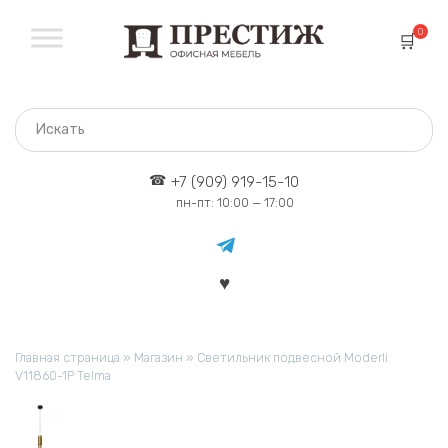
Перейти
к
0
содержанию
+7 (909) 919-15-10
пн-пт: 10:00 — 17:00
Главная страница
»
Магазин
»
Светильник подвесной Moderli
V11860-1P Telma