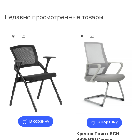
составляла
13
составляла
3
16
931,50 ₽.
3
221,50 ₽.
Недавно просмотренные товары
390,00 ₽.
790,00 ₽.
В корзину
В корзину
Кресло Поинт RCH
8325G10 Серый