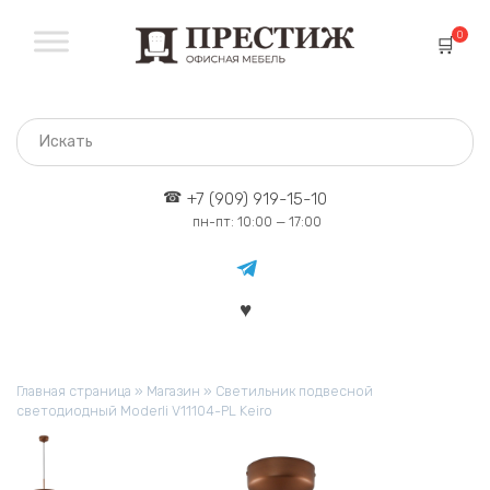
Перейти
к
0
содержанию
+7 (909) 919-15-10
пн-пт: 10:00 — 17:00
Главная страница
»
Магазин
»
Светильник подвесной
светодиодный Moderli V11104-PL Keiro