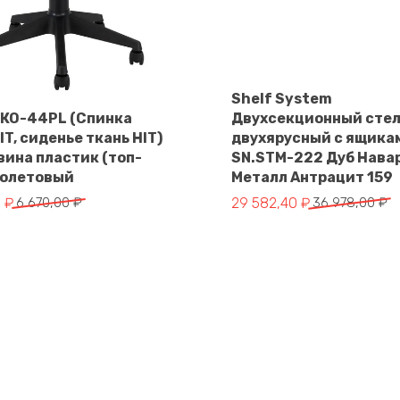
В корзину
Shelf System
 КО-44PL (Спинка
Двухсекционный сте
IT, сиденье ткань HIT)
двухярусный с ящика
В корзину
вина пластик (топ-
SN.STM-222 Дуб Нава
иолетовый
Металл Антрацит 159
чальная
Первоначальная
Текущая
0
₽
6 670,00
₽
29 582,40
₽
36 978,00
₽
цена
цена:
яла
составляла
29
.
36
582,40 ₽.
.
978,00 ₽.