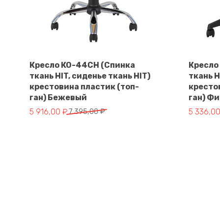
Кресло КО-44СН (Спинка
Кресло
ткань HIT, сиденье ткань HIT)
ткань H
В корзину
крестовина пластик (топ-
кресто
ган) Бежевый
ган) Ф
Первоначальная
Текущая
Первона
Текущая
5 916,00
₽
7 395,00
₽
5 336,0
цена
цена:
цена
цена:
составляла
5
составл
5
7
916,00 ₽.
6
336,00 ₽
395,00 ₽.
670,00 ₽