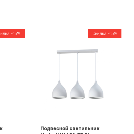
кидка -15%
Скидка -15%
к
Подвесной светильник
В корзину