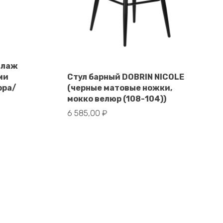
ллаж
ми
Стул барный DOBRIN NICOLE
В корзину
рра/
(черные матовые ножки,
мокко велюр (108-104))
6 585,00
₽