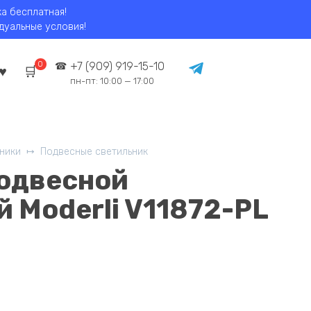
ка бесплатная!
идуальные условия!
0
+7 (909) 919-15-10
пн-пт: 10:00 — 17:00
ники
Подвесные светильник
одвесной
 Moderli V11872-PL