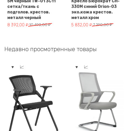
5M черный TW-01 3C11
Кресло Бюрократ CH-
сетка/ткань с
330M синий Orion-03
подголов. крестов.
эко.кожа крестов.
металл черный
металл хром
Первоначальная
Текущая
Первоначальная
Текущая
8 392,00
₽
10 490,00
₽
5 832,00
₽
7 290,00
₽
цена
цена:
цена
цена:
составляла
8
составляла
5
10
392,00 ₽.
7
832,00 ₽.
Недавно просмотренные товары
490,00 ₽.
290,00 ₽.