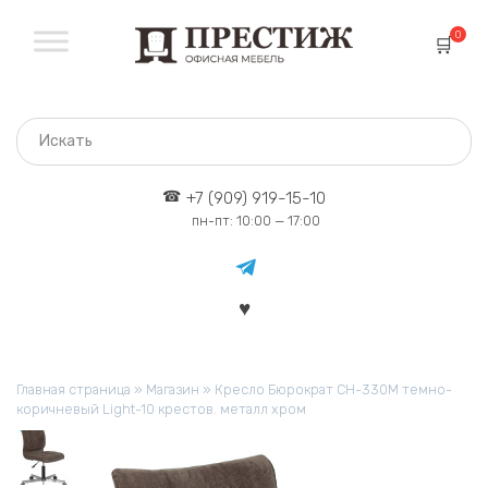
Перейти
к
0
содержанию
+7 (909) 919-15-10
пн-пт: 10:00 — 17:00
Главная страница
»
Магазин
»
Кресло Бюрократ CH-330M темно-
коричневый Light-10 крестов. металл хром