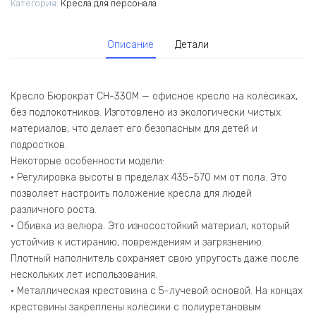
Категория:
Кресла для персонала
коричневый
Light-
10
Описание
Детали
крестов.
металл
хром
Кресло Бюрократ CH-330M — офисное кресло на колёсиках,
без подлокотников. Изготовлено из экологически чистых
материалов, что делает его безопасным для детей и
подростков.
Некоторые особенности модели:
• Регулировка высоты в пределах 435–570 мм от пола. Это
позволяет настроить положение кресла для людей
различного роста.
• Обивка из велюра. Это износостойкий материал, который
устойчив к истиранию, повреждениям и загрязнению.
Плотный наполнитель сохраняет свою упругость даже после
нескольких лет использования.
• Металлическая крестовина с 5-лучевой основой. На концах
крестовины закреплены колёсики с полиуретановым