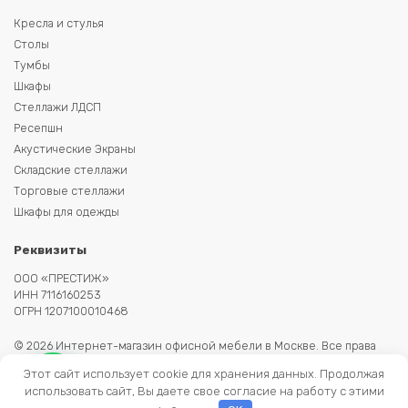
Кресла и стулья
Столы
Тумбы
Шкафы
Стеллажи ЛДСП
Ресепшн
Акустические Экраны
Складские стеллажи
Торговые стеллажи
Шкафы для одежды
Реквизиты
ООО «ПРЕСТИЖ»
ИНН 7116160253
ОГРН 1207100010468
© 2026 Интернет-магазин офисной мебели в Москве. Все права
защищены. Копирование информации запрещено. Информация на
Этот сайт использует cookie для хранения данных. Продолжая
сайте не является публичной офертой.
использовать сайт, Вы даете свое согласие на работу с этими