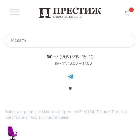
Перейти
к
0
содержанию
+7 (909) 919-15-10
пн-пт: 10:00 — 17:00
Главная страница
»
Магазин
»
Кресло КР-61 (04) Ткань HIT велюр
крестовина пластик Фиолетовый