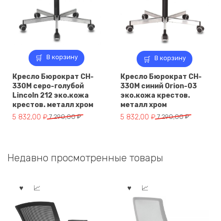
В корзину
В корзину
Кресло Бюрократ CH-
Кресло Бюрократ CH-
330M серо-голубой
330M синий Orion-03
Lincoln 212 эко.кожа
эко.кожа крестов.
крестов. металл хром
металл хром
Первоначальная
Текущая
Первоначальная
Текущая
5 832,00
₽
7 290,00
₽
5 832,00
₽
7 290,00
₽
цена
цена:
цена
цена:
составляла
5
составляла
5
7
832,00 ₽.
7
832,00 ₽.
Недавно просмотренные товары
290,00 ₽.
290,00 ₽.