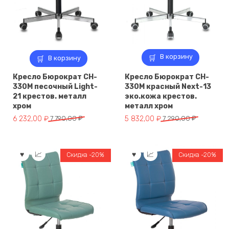
В корзину
В корзину
Кресло Бюрократ CH-
Кресло Бюрократ CH-
330M песочный Light-
330M красный Next-13
21 крестов. металл
эко.кожа крестов.
хром
металл хром
Первоначальная
Текущая
Первоначальная
Текущая
6 232,00
₽
7 790,00
₽
5 832,00
₽
7 290,00
₽
цена
цена:
цена
цена:
составляла
6
составляла
5
7
232,00 ₽.
7
832,00 ₽.
Скидка -20%
Скидка -20%
790,00 ₽.
290,00 ₽.